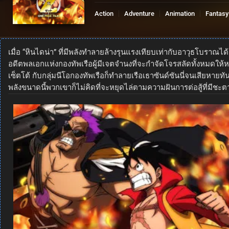
Action
Adventure
Animation
Fantasy
เมื่อ “หินไดน่า” ที่มีพลังทำลายล้างรุนแรงเทียบเท่ากับอาวุธโบราณได้
อดีตพลเอกแห่งกองทัพเรือผู้มีเจตจำนงที่จะกำจัดโจรสลัดทั้งหมดให้หา
เซ็ตโต้ กับกลุ่มนีโอกองทัพเรือก็ทำลายเรือเธาซันด์ซันนี่จนเสียหายท
พลังขนาดนี้พวกเขาก็ไม่คิดที่จะหยุดไล่ตามความฝันการต่อสู้ที่มีชะตา