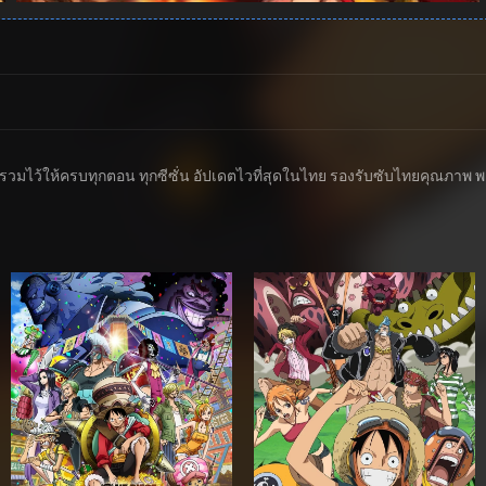
ารวมไว้ให้ครบทุกตอน ทุกซีซั่น อัปเดตไวที่สุดในไทย รองรับซับไทยคุณภาพ พากย