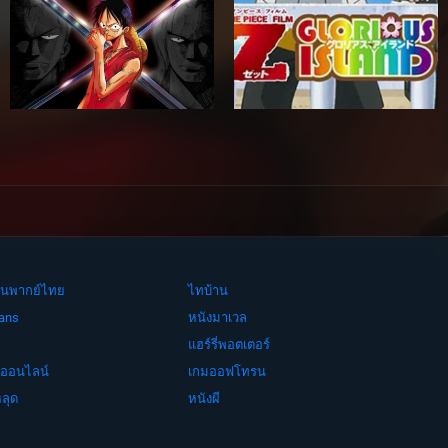
ย์จีนพากย์ไทย
ไทบ้าน
ans
หนังมาเวล
แฮร์รี่พอตเตอร์
งออนไลน์
เกมออฟโทรน
ลุด
หนังผี