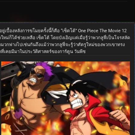
ู่เบื้องหลังการขโมยครั้งนี้ก็คือ “เซ็ตโต้” One Piece The Movie 12
็ได้ช่วยเหลือ เซ็ตโต้ โดยบังเอิญแต่เมื่อรู้ว่าพวกลูฟี่เป็นโจรสลัด
ัดหมวกฟางไปเช่นกันถึงแม้ว่าพวกลูฟี่จะรู้ว่าศัตรูใหม่ของพวกเขาทรง
าที่เคยมีมาในประวัติศาสตร์ของการ์ตูน วันพีซ