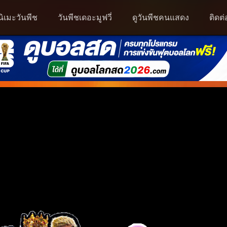
นิเมะวันพีช
วันพีชเดอะมูฟวี่
ดูวันพีชคนแสดง
ติดต่