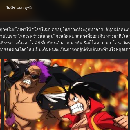
วันพีช เดอะมูฟวี่
ถูกขโมยไปทำให้ “โลกใหม่” ตกอยู่ในภาวะที่จะถูกทำลายได้ทุกเมื่อคนที่อย
ยไปจากโลกระหว่างนั้นกลุ่มโจรสลัดหมวกฟางที่ออกเดิน ทางมาถึงโลกใหม่ก
ันทีระหว่างนั้น อาโอคิยิ ที่เกษียนตัวจากกองทัพเรือก็ไล่ตามกลุ่มโจรสล
กรรมของโลกใหม่เป็นเดิมพันจะเป็นการต่อสู้ที่ตื่นเต้นสะท้านใจที่สุดเท่