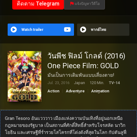
ติดตาม Telegram
แจ้งปัญหาวีดีโอ
Watch trailer
พากย์ไทย
วันพีช ฟิลม์ โกลด์ (2016)
One Piece Film: GOLD
มันเป็นการเดิมพันแบบเสี่ยงตาย!
Jul. 23, 2016
Japan
120 Min.
TV-14
Action
Adventure
Animation
Comedy
วันพีช เดอะมูฟวี่
Gran Tesoro อันแวววาว เมืองแห่งความบันเทิงที่อยู่นอกเหนือ
กฎหมายของรัฐบาล เป็นสถานที่ศักดิ์สิทธิ์สำหรับโจรสลัด นาวิก
โยธิน และเศรษฐีที่ร่ำรวยโสโครกที่โด่งดังที่สุดในโลก กัปตันลูฟี่