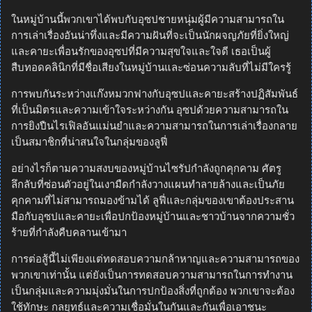
ในหมู่บ้านนี้พวกเขาได้พบกับอุซปชายหนุ่มผู้มีความสามารถใน
การเล่าเรื่องอันน่าทึ่งและมีความฝันที่จะเป็นนักผจญภัยที่ยิ่งใหญ่
และคายะเพื่อนรักของอุซปที่มีความสุขใจและใจดี เธอเป็นผู้
สืบทอดคลินิกที่มีชื่อเสียงในหมู่บ้านและซ่อนความลับที่ไม่มีใครรู้
การพบกันระหว่างแก๊งหมวกฟางกับอุซปและคายะสร้างปฏิสัมพันธ์
ที่เป็นมิตรและความเข้าใจระหว่างกัน อุซปด้วยความสามารถใน
การยิงปืนไรเฟิลอันแม่นยำและความสามารถในการเล่าเรื่องกลาย
เป็นสมาชิกที่น่าสนใจในกลุ่มของลูฟี่
อย่างไรก็ตามความสงบของหมู่บ้านไซรัปกำลังถูกคุกคาม ศัตรู
ลึกลับที่ซ่อนตัวอยู่ในเงามืดกำลังวางแผนทำลายล้างและเป็นภัย
คุกคามที่ไม่สามารถมองข้ามได้ ลูฟี่และกลุ่มของเขาต้องประสาน
มือกับอุซปและคายะเพื่อปกป้องหมู่บ้านและชาวบ้านจากความชั่ว
ร้ายที่กำลังคืบคลานเข้ามา
การต่อสู้นี้ไม่เพียงแต่ทดสอบความกล้าหาญและความสามารถของ
พวกเขาเท่านั้น แต่ยังเป็นการทดสอบความสามารถในการทำงาน
เป็นกลุ่มและความมุ่งมั่นในการปกป้องสิ่งที่ถูกต้อง พวกเขาจะต้อง
ใช้ทักษะ กลยุทธ์และความเชื่อมั่นในกันและกันเพื่อเอาชนะ