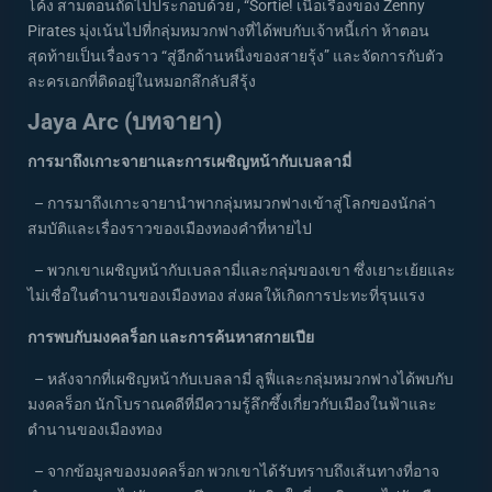
โค้ง สามตอนถัดไปประกอบด้วย , “Sortie! เนื้อเรื่องของ Zenny
Pirates มุ่งเน้นไปที่กลุ่มหมวกฟางที่ได้พบกับเจ้าหนี้เก่า ห้าตอน
สุดท้ายเป็นเรื่องราว “สู่อีกด้านหนึ่งของสายรุ้ง” และจัดการกับตัว
ละครเอกที่ติดอยู่ในหมอกลึกลับสีรุ้ง
Jaya Arc (บทจายา)
การมาถึงเกาะจายาและการเผชิญหน้ากับเบลลามี่
– การมาถึงเกาะจายานำพากลุ่มหมวกฟางเข้าสู่โลกของนักล่า
สมบัติและเรื่องราวของเมืองทองคำที่หายไป
– พวกเขาเผชิญหน้ากับเบลลามี่และกลุ่มของเขา ซึ่งเยาะเย้ยและ
ไม่เชื่อในตำนานของเมืองทอง ส่งผลให้เกิดการปะทะที่รุนแรง
การพบกับมงคลร็อก และการค้นหาสกายเปีย
– หลังจากที่เผชิญหน้ากับเบลลามี่ ลูฟี่และกลุ่มหมวกฟางได้พบกับ
มงคลร็อก นักโบราณคดีที่มีความรู้ลึกซึ้งเกี่ยวกับเมืองในฟ้าและ
ตำนานของเมืองทอง
– จากข้อมูลของมงคลร็อก พวกเขาได้รับทราบถึงเส้นทางที่อาจ