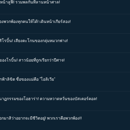
งหน้าลูฟี่! รวมพลกันที่ลานหน้าศาล!
องพวกพ้องทุกคนให้ได้! เดินหน้าเกียร์สอง!
บสิโรบิ้น! เสียงตะโกนของกลุ่มหมวกฟาง!
องโรบิ้น! สาวน้อยที่ถูกเรียกว่าปีศาจ!
ฟ้าลิขิต ชื่อของแม่คือ "โอลิเวีย"
โศกนาฏกรรมของโอฮาร่า! ความหวาดหวั่นของบัสเตอร์คอล!
อกมาสิว่าอยากจะมีชีวิตอยู่! พวกเราคือพวกพ้อง!!