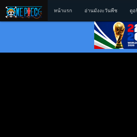
หน้าแรก
อ่านมังงะวันพีช
ดูอ