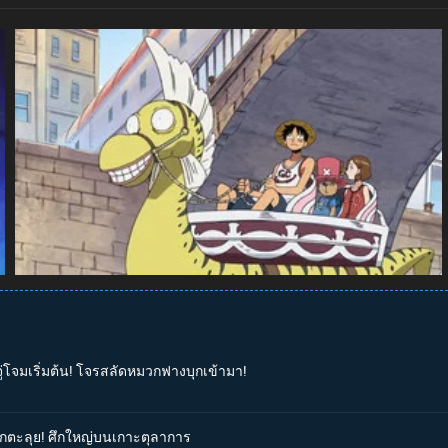
จู่โจมเริ่มต้น! โจรสลัดหมวกฟางบุกเข้ามา!
่บุกตะลุย! ศึกใหญ่บนเกาะตุลาการ