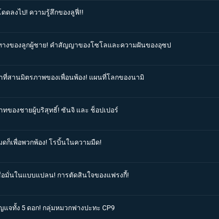
ดดลงไป! ความรู้สึกของลูฟี่!!
เส้นทางของลูกผู้ชาย! คำสัญญาของโซโลและความฝันของอุซป
ตาที่สานมิตรภาพของเพื่อนพ้อง! แผนที่โลกของนามิ
ทของชายผู้บริสุทธิ์! ซันจิ และ ช็อปเปอร์
มดก็เพื่อพวกพ้อง! โรบิ้นในความมืด!
เชื่อมั่นในแบบแปลน! การตัดสินใจของแฟรงกี้!
กุญแจทั้ง 5 ดอก! กลุ่มหมวกฟางปะทะ CP9