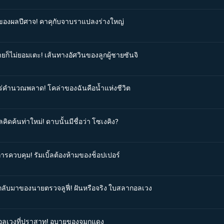
ังของผลปีศาจ! คาคุกับจาบราแปลงร่างใหญ่
ายก็ไม่ยอมเตะ! เส้นทางอัศวินของลูกผู้ชายซันจิ
ุโร่คำนวณพลาด! โคล่าของฉันคือน้ำแห่งชีวิต
ิดค้นท่าใหม่! ดาบนั้นมีชื่อว่า โซเงคิง?
การควบคุม! รัมเบิ้ลต้องห้ามของช็อปเปอร์
รกลับมาของนายตรวจลูฟี่! ฝันหรือจริง ใบสลากอลเวง
จิอลเวงที่ปราสาท! อุบายของจมูกแดง