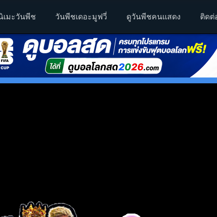
นิเมะวันพีช
วันพีชเดอะมูฟวี่
ดูวันพีชคนแสดง
ติดต่