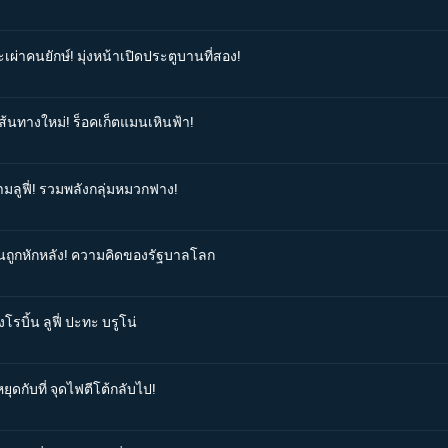
เผ่าคนยักษ์! มุ่งหน้าเปิดประตูบานที่สอง!
เส้นทางใหม่! ร็อคเก็ตแมนเหินฟ้า!
ามลูฟี่! รวมพลังกลุ่มหมวกฟาง!
ิ้นถูกหักหลัง! ความคิดของรัฐบาลโลก
โรบิ้น ลูฟี่ ปะทะ บรูโน่
ุดกับที่ จุดไฟตีโต้กลับไป!