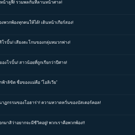
งหน้าลูฟี่! รวมพลกันที่ลานหน้าศาล!
องพวกพ้องทุกคนให้ได้! เดินหน้าเกียร์สอง!
บสิโรบิ้น! เสียงตะโกนของกลุ่มหมวกฟาง!
องโรบิ้น! สาวน้อยที่ถูกเรียกว่าปีศาจ!
ฟ้าลิขิต ชื่อของแม่คือ "โอลิเวีย"
โศกนาฏกรรมของโอฮาร่า! ความหวาดหวั่นของบัสเตอร์คอล!
อกมาสิว่าอยากจะมีชีวิตอยู่! พวกเราคือพวกพ้อง!!