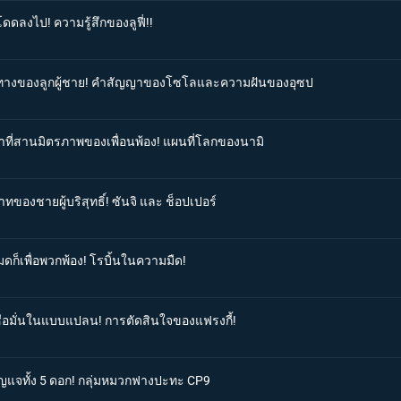
ดดลงไป! ความรู้สึกของลูฟี่!!
เส้นทางของลูกผู้ชาย! คำสัญญาของโซโลและความฝันของอุซป
ตาที่สานมิตรภาพของเพื่อนพ้อง! แผนที่โลกของนามิ
ทของชายผู้บริสุทธิ์! ซันจิ และ ช็อปเปอร์
มดก็เพื่อพวกพ้อง! โรบิ้นในความมืด!
เชื่อมั่นในแบบแปลน! การตัดสินใจของแฟรงกี้!
กุญแจทั้ง 5 ดอก! กลุ่มหมวกฟางปะทะ CP9