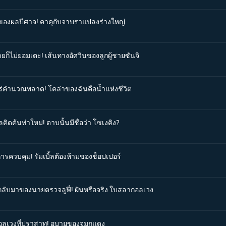
ังของผลปีศาจ! คาคุกับจาบราแปลงร่างใหญ่
ายก็ไม่ยอมเตะ! เส้นทางอัศวินของลูกผู้ชายซันจิ
ุโร่คำนวณพลาด! โคล่าของฉันคือน้ำแห่งชีวิต
ิดค้นท่าใหม่! ดาบนั้นมีชื่อว่า โซเงคิง?
การควบคุม! รัมเบิ้ลต้องห้ามของช็อปเปอร์
รกลับมาของนายตรวจลูฟี่! ฝันหรือจริง ใบสลากอลเวง
จิอลเวงที่ปราสาท! อุบายของจมูกแดง