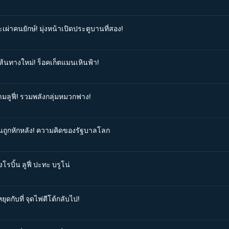
เผ่าคนยักษ์! มุ่งหน้าเปิดประตูบานที่สอง!
เส้นทางใหม่! ร็อคเก็ตแมนเหินฟ้า!
ามลูฟี่! รวมพลังกลุ่มหมวกฟาง!
ิ้นถูกหักหลัง! ความคิดของรัฐบาลโลก
โรบิ้น ลูฟี่ ปะทะ บรูโน่
ุดกับที่ จุดไฟตีโต้กลับไป!