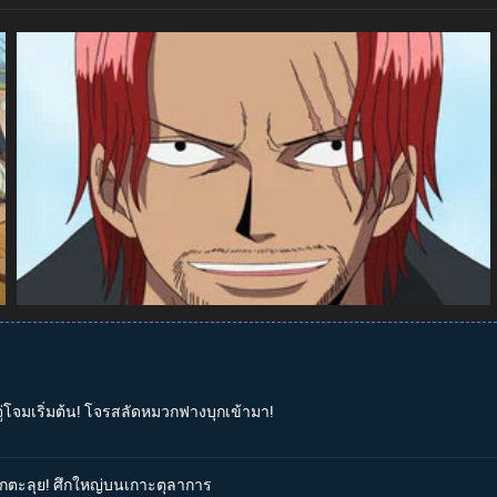
จู่โจมเริ่มต้น! โจรสลัดหมวกฟางบุกเข้ามา!
่บุกตะลุย! ศึกใหญ่บนเกาะตุลาการ