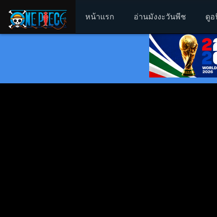
หน้าแรก
อ่านมังงะวันพีช
ดูอ