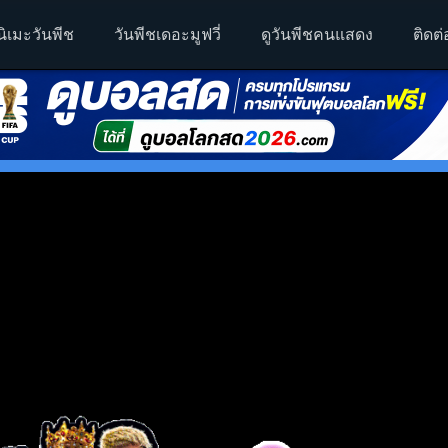
นิเมะวันพีช
วันพีชเดอะมูฟวี่
ดูวันพีชคนแสดง
ติดต่