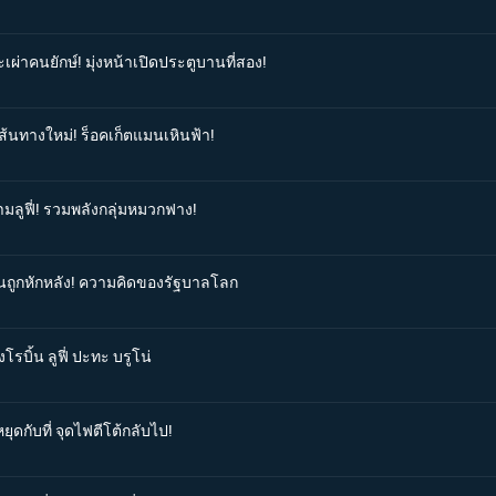
เผ่าคนยักษ์! มุ่งหน้าเปิดประตูบานที่สอง!
เส้นทางใหม่! ร็อคเก็ตแมนเหินฟ้า!
ามลูฟี่! รวมพลังกลุ่มหมวกฟาง!
ิ้นถูกหักหลัง! ความคิดของรัฐบาลโลก
โรบิ้น ลูฟี่ ปะทะ บรูโน่
ุดกับที่ จุดไฟตีโต้กลับไป!