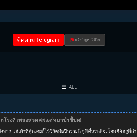
ติดตาม Telegram
แจ้งปัญหาวีดีโอ
ALL
อกโรง? เพลงสวดศพแด่หมาป่าขี้ปด!
ต่เท้าที่คุ้นเคยก็ไว้ชีวิตมือปืนรายนี้ ลูฟี่ดิ้นรนที่จะโจมตีศัตรูที่