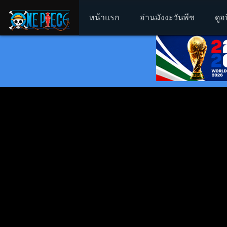
หน้าแรก
อ่านมังงะวันพีช
ดูอ