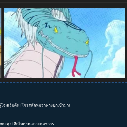
จู่โจมเริ่มต้น! โจรสลัดหมวกฟางบุกเข้ามา!
่บุกตะลุย! ศึกใหญ่บนเกาะตุลาการ