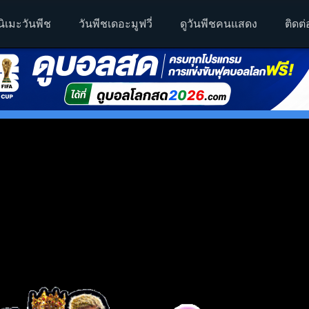
นิเมะวันพีช
วันพีชเดอะมูฟวี่
ดูวันพีชคนแสดง
ติดต่