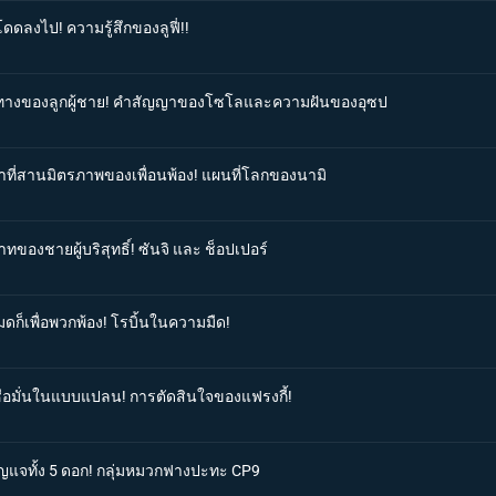
ดดลงไป! ความรู้สึกของลูฟี่!!
เส้นทางของลูกผู้ชาย! คำสัญญาของโซโลและความฝันของอุซป
ตาที่สานมิตรภาพของเพื่อนพ้อง! แผนที่โลกของนามิ
ทของชายผู้บริสุทธิ์! ซันจิ และ ช็อปเปอร์
มดก็เพื่อพวกพ้อง! โรบิ้นในความมืด!
เชื่อมั่นในแบบแปลน! การตัดสินใจของแฟรงกี้!
กุญแจทั้ง 5 ดอก! กลุ่มหมวกฟางปะทะ CP9