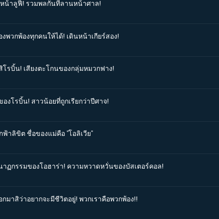
งหน้าลูฟี่! รวมพลกันที่ลานหน้าศาล!
องพวกพ้องทุกคนให้ได้! เดินหน้าเกียร์สอง!
บสิโรบิ้น! เสียงตะโกนของกลุ่มหมวกฟาง!
องโรบิ้น! สาวน้อยที่ถูกเรียกว่าปีศาจ!
ฟ้าลิขิต ชื่อของแม่คือ "โอลิเวีย"
โศกนาฏกรรมของโอฮาร่า! ความหวาดหวั่นของบัสเตอร์คอล!
อกมาสิว่าอยากจะมีชีวิตอยู่! พวกเราคือพวกพ้อง!!