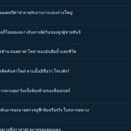
ังของผลปีศาจ! คาคุกับจาบราแปลงร่างใหญ่
ายก็ไม่ยอมเตะ! เส้นทางอัศวินของลูกผู้ชายซันจิ
ุโร่คำนวณพลาด! โคล่าของฉันคือน้ำแห่งชีวิต
ิดค้นท่าใหม่! ดาบนั้นมีชื่อว่า โซเงคิง?
การควบคุม! รัมเบิ้ลต้องห้ามของช็อปเปอร์
รกลับมาของนายตรวจลูฟี่! ฝันหรือจริง ใบสลากอลเวง
จิอลเวงที่ปราสาท! อุบายของจมูกแดง