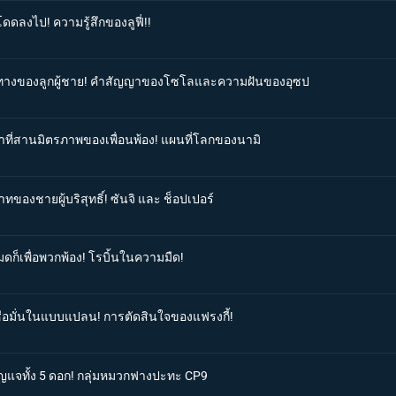
ดดลงไป! ความรู้สึกของลูฟี่!!
เส้นทางของลูกผู้ชาย! คำสัญญาของโซโลและความฝันของอุซป
ตาที่สานมิตรภาพของเพื่อนพ้อง! แผนที่โลกของนามิ
ทของชายผู้บริสุทธิ์! ซันจิ และ ช็อปเปอร์
มดก็เพื่อพวกพ้อง! โรบิ้นในความมืด!
เชื่อมั่นในแบบแปลน! การตัดสินใจของแฟรงกี้!
กุญแจทั้ง 5 ดอก! กลุ่มหมวกฟางปะทะ CP9