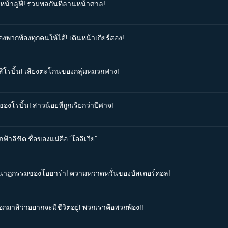
งหน้าลูฟี่! รวมพลกันที่ลานหน้าศาล!
องพวกพ้องทุกคนให้ได้! เดินหน้าเกียร์สอง!
บสิโรบิ้น! เสียงตะโกนของกลุ่มหมวกฟาง!
องโรบิ้น! สาวน้อยที่ถูกเรียกว่าปีศาจ!
ฟ้าลิขิต ชื่อของแม่คือ "โอลิเวีย"
โศกนาฏกรรมของโอฮาร่า! ความหวาดหวั่นของบัสเตอร์คอล!
อกมาสิว่าอยากจะมีชีวิตอยู่! พวกเราคือพวกพ้อง!!