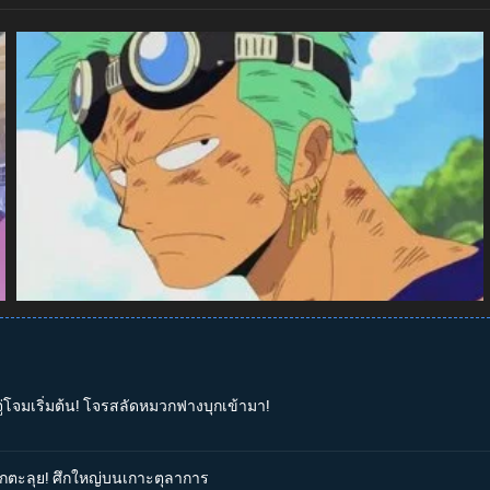
จู่โจมเริ่มต้น! โจรสลัดหมวกฟางบุกเข้ามา!
่บุกตะลุย! ศึกใหญ่บนเกาะตุลาการ