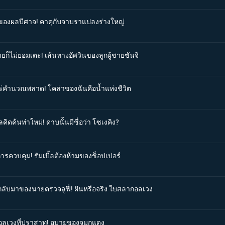
ังของผลปีศาจ! คาคุกับจาบราแปลงร่างใหญ่
ายก็ไม่ยอมเตะ! เส้นทางอัศวินของลูกผู้ชายซันจิ
ุโร่คำนวณพลาด! โคล่าของฉันคือน้ำแห่งชีวิต
ิดค้นท่าใหม่! ดาบนั้นมีชื่อว่า โซเงคิง?
การควบคุม! รัมเบิ้ลต้องห้ามของช็อปเปอร์
รกลับมาของนายตรวจลูฟี่! ฝันหรือจริง ใบสลากอลเวง
จิอลเวงที่ปราสาท! อุบายของจมูกแดง