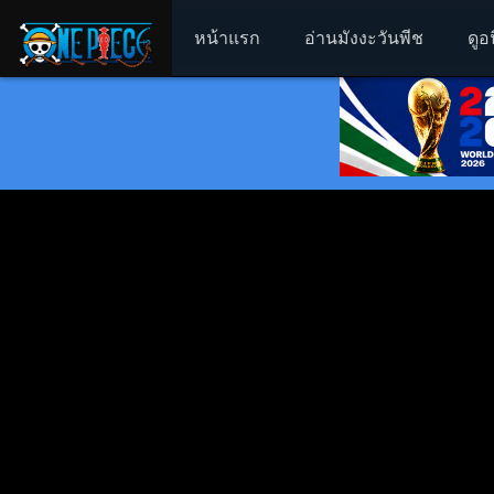
หน้าแรก
อ่านมังงะวันพีช
ดูอ