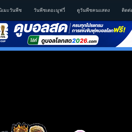
นิเมะวันพีช
วันพีชเดอะมูฟวี่
ดูวันพีชคนแสดง
ติดต่