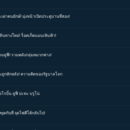
เผ่าคนยักษ์! มุ่งหน้าเปิดประตูบานที่สอง!
เส้นทางใหม่! ร็อคเก็ตแมนเหินฟ้า!
ามลูฟี่! รวมพลังกลุ่มหมวกฟาง!
ิ้นถูกหักหลัง! ความคิดของรัฐบาลโลก
โรบิ้น ลูฟี่ ปะทะ บรูโน่
ุดกับที่ จุดไฟตีโต้กลับไป!