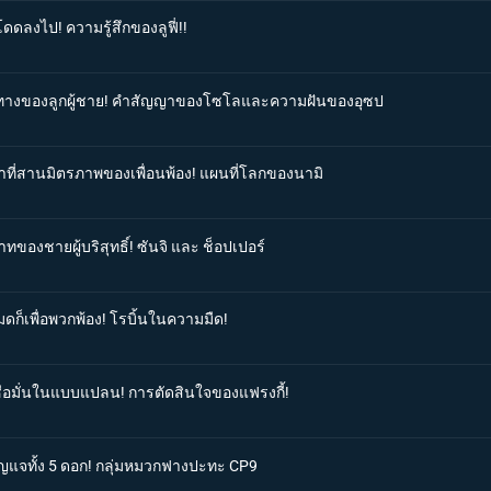
ดดลงไป! ความรู้สึกของลูฟี่!!
เส้นทางของลูกผู้ชาย! คำสัญญาของโซโลและความฝันของอุซป
ตาที่สานมิตรภาพของเพื่อนพ้อง! แผนที่โลกของนามิ
ทของชายผู้บริสุทธิ์! ซันจิ และ ช็อปเปอร์
มดก็เพื่อพวกพ้อง! โรบิ้นในความมืด!
เชื่อมั่นในแบบแปลน! การตัดสินใจของแฟรงกี้!
กุญแจทั้ง 5 ดอก! กลุ่มหมวกฟางปะทะ CP9