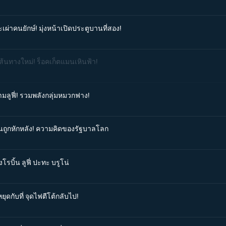
เผ่าคนยักษ์! มุ่งหน้าเปิดประตูบานที่สอง!
เส้นทางใหม่! ร็อคเก็ตแมนเหินฟ้า!
ามลูฟี่! รวมพลังกลุ่มหมวกฟาง!
ิ้นถูกหักหลัง! ความคิดของรัฐบาลโลก
โรบิ้น ลูฟี่ ปะทะ บรูโน่
ุดกับที่ จุดไฟตีโต้กลับไป!