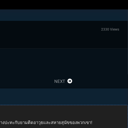
2330 Views
NEXT
นทางปะทะกับยามติดอาวุธและสหายสุนัขของพวกเขา!