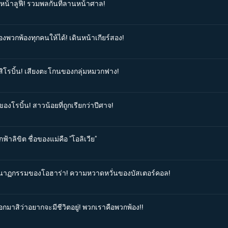
งหน้าลูฟี่! รวมพลกันที่ลานหน้าศาล!
องพวกพ้องทุกคนให้ได้! เดินหน้าเกียร์สอง!
บสิโรบิ้น! เสียงตะโกนของกลุ่มหมวกฟาง!
องโรบิ้น! สาวน้อยที่ถูกเรียกว่าปีศาจ!
ฟ้าลิขิต ชื่อของแม่คือ "โอลิเวีย"
โศกนาฏกรรมของโอฮาร่า! ความหวาดหวั่นของบัสเตอร์คอล!
อกมาสิว่าอยากจะมีชีวิตอยู่! พวกเราคือพวกพ้อง!!