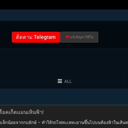
ติดตาม Telegram
แจ้งปัญหาวีดีโอ
ALL
 ร็อคเก็ตแมนเหินฟ้า!
อเล็กน้อยจากกบยักษ์ – ทำให้รถไฟทะเลทะยานขึ้นไปบนท้องฟ้าในเส้