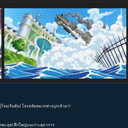
จู่โจมเริ่มต้น! โจรสลัดหมวกฟางบุกเข้ามา!
่บุกตะลุย! ศึกใหญ่บนเกาะตุลาการ