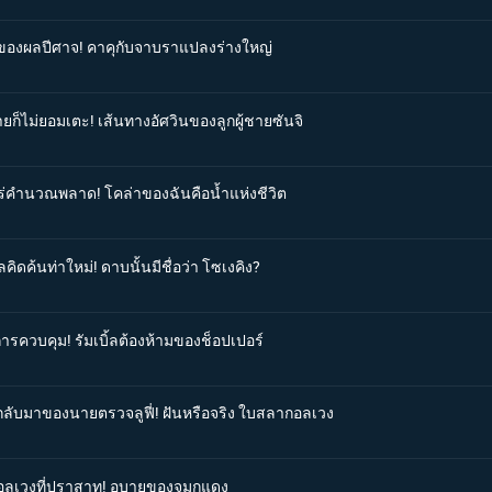
ังของผลปีศาจ! คาคุกับจาบราแปลงร่างใหญ่
ายก็ไม่ยอมเตะ! เส้นทางอัศวินของลูกผู้ชายซันจิ
ุโร่คำนวณพลาด! โคล่าของฉันคือน้ำแห่งชีวิต
ิดค้นท่าใหม่! ดาบนั้นมีชื่อว่า โซเงคิง?
การควบคุม! รัมเบิ้ลต้องห้ามของช็อปเปอร์
รกลับมาของนายตรวจลูฟี่! ฝันหรือจริง ใบสลากอลเวง
จิอลเวงที่ปราสาท! อุบายของจมูกแดง