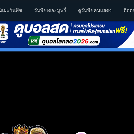
นิเมะวันพีช
วันพีชเดอะมูฟวี่
ดูวันพีชคนแสดง
ติดต่