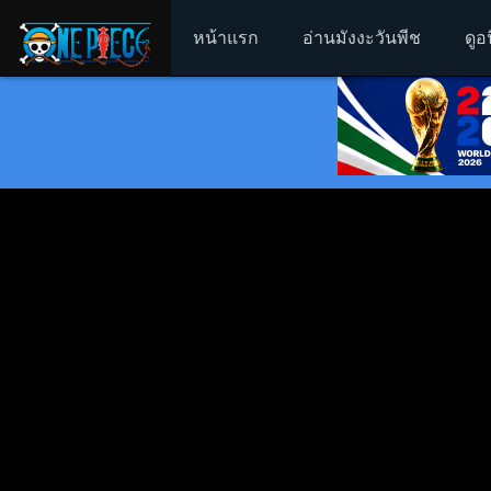
หน้าแรก
อ่านมังงะวันพีช
ดูอ