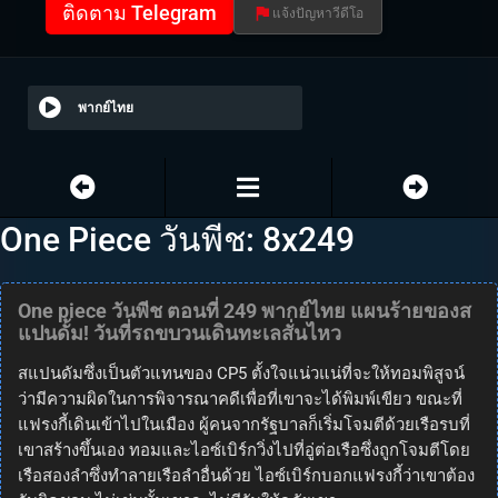
ติดตาม Telegram
แจ้งปัญหาวีดีโอ
พากย์ไทย
One Piece วันพีช: 8x249
One piece วันพีช ตอนที่ 249 พากย์ไทย แผนร้ายของส
แปนดั้ม! วันที่รถขบวนเดินทะเลสั่นไหว
สแปนดัมซึ่งเป็นตัวแทนของ CP5 ตั้งใจแน่วแน่ที่จะให้ทอมพิสูจน์
ว่ามีความผิดในการพิจารณาคดีเพื่อที่เขาจะได้พิมพ์เขียว ขณะที่
แฟรงกี้เดินเข้าไปในเมือง ผู้คนจากรัฐบาลก็เริ่มโจมตีด้วยเรือรบที่
เขาสร้างขึ้นเอง ทอมและไอซ์เบิร์กวิ่งไปที่อู่ต่อเรือซึ่งถูกโจมตีโดย
เรือสองลำซึ่งทำลายเรือลำอื่นด้วย ไอซ์เบิร์กบอกแฟรงกี้ว่าเขาต้อง