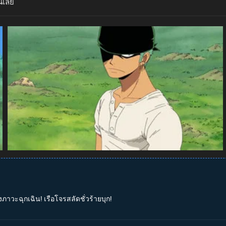
นเลย
งภาวะฉุกเฉิน! เรือโจรสลัดชั่วร้ายบุก!