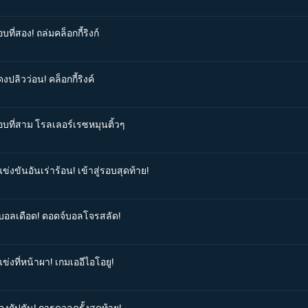
ที่สอง! ถล่มคล็อกกี้ริงก์
ปลิวว่อน! คล็อกกี้ริงค์
อบที่สาม โรลเลอร์เรซหมุนติ้วๆ
่งขันอันเร่าร้อน! เข้าสู่รอบสุดท้าย!
ลบอลเดือด! ดอดจ์บอลโจรสลัด!
ข่งที่หน้าผา! เกมเออีไอโอยู!
องกัปตัน! การดวลครั้งสุดท้าย!