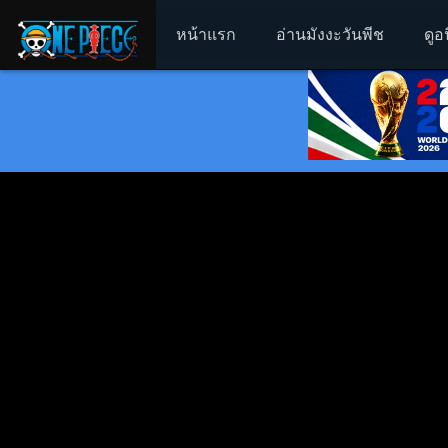
หน้าแรก
อ่านมังงะวันพีช
ดูอ