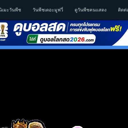
นิเมะวันพีช
วันพีชเดอะมูฟวี่
ดูวันพีชคนแสดง
ติดต่