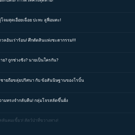
โจมสุดเอื่อยเฉื่อย ปะทะ ลูฟี่อมตะ!
ดวลอันเร่าร้อน! ศึกตัดสินแห่งชะตากรรม!!!
หาย? ถูกช่วงชิง? นายเป็นใครกัน?
ผู้ชายถือขลุ่ยปริศนา กับ ข้อสันนิษฐานของโรบิ้น
วามทรงจำกลับคืน! กลุ่มโจรสลัดขึ้นฝั่ง
หันคมเขี้ยว! สัตว์ป่าที่ขวางทาง!