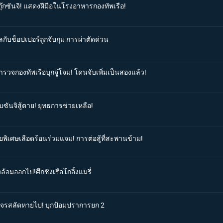
กุ๊กซันจิ! แสดงฝีมือในโรงอาหารกองทัพเรือ!
กับช็อปเปอร์ถูกจับกุม การผ่าตัดด่วน
ำรวจกองทัพเรือบุกจู่โจม! โดนจับเพิ่มเป็นสองแล้ว!
ับซันจิสู้ตาย! ยุทธการช่วยเหลือ!
ยพิเศษเลือดร้อนร่วมแจม! การต่อสู้ที่สะพานข้าม!
ล้อมออกไป!ศึกชิงเรือโกอิ้งแมรี่
ือโจรสลัดหายไป! บุกป้อมปราการยก 2