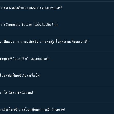
แผนการทวงทองคำและแผนการทวงเวพเวอร์!
นการจับยกกลุ่ม โจนาธานมั่นใจเกินร้อย
อนป้อมปราการกองทัพเรือ! การต่อสู้ครั้งสุดท้ายเพื่อหลบหนี!
ญภัยที่ "ลองก์ริงก์ - ลองก์แลนด์"
จรสลัดฟ็อกซี่ กับ เดวี่แบ็ค
แรก โดนัทเรซหนึ่งรอบ!
จอกเงินฟ็อกซี่! การโจมตีก่อนกวนอันร้ายกาจ!