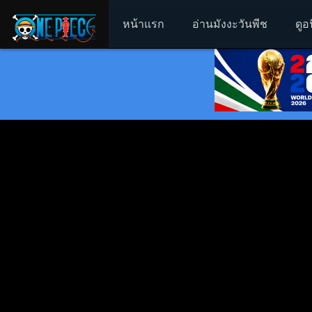
หน้าแรก
อ่านมังงะวันพีช
ดูอ