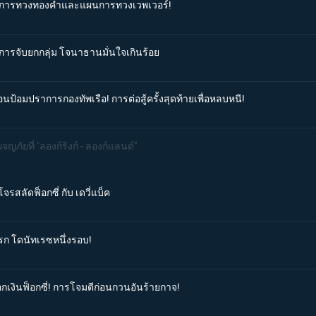
แผนการทวงทองคำและแผนการทวงเวพเวอร์!
นการจับยกกลุ่ม โจนาธานมั่นใจเกินร้อย
อนป้อมปราการกองทัพเรือ! การต่อสู้ครั้งสุดท้ายเพื่อหลบหนี!
ญภัยที่ "ลองก์ริงก์ - ลองก์แลนด์"
จรสลัดฟ็อกซี่ กับ เดวี่แบ็ค
แรก โดนัทเรซหนึ่งรอบ!
จอกเงินฟ็อกซี่! การโจมตีก่อนกวนอันร้ายกาจ!