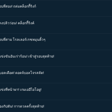
ที่สอง! ถล่มคล็อกกี้ริงก์
ปลิวว่อน! คล็อกกี้ริงค์
อบที่สาม โรลเลอร์เรซหมุนติ้วๆ
่งขันอันเร่าร้อน! เข้าสู่รอบสุดท้าย!
ลบอลเดือด! ดอดจ์บอลโจรสลัด!
ข่งที่หน้าผา! เกมเออีไอโอยู!
องกัปตัน! การดวลครั้งสุดท้าย!