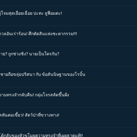
โจมสุดเอื่อยเฉื่อย ปะทะ ลูฟี่อมตะ!
ดวลอันเร่าร้อน! ศึกตัดสินแห่งชะตากรรม!!!
หาย? ถูกช่วงชิง? นายเป็นใครกัน?
ผู้ชายถือขลุ่ยปริศนา กับ ข้อสันนิษฐานของโรบิ้น
วามทรงจำกลับคืน! กลุ่มโจรสลัดขึ้นฝั่ง
หันคมเขี้ยว! สัตว์ป่าที่ขวางทาง!
รโต้กลับของหัวขโมยความทรงจำที่เผยธาตุแท้!!