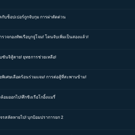
กับช็อปเปอร์ถูกจับกุม การผ่าตัดด่วน
ำรวจกองทัพเรือบุกจู่โจม! โดนจับเพิ่มเป็นสองแล้ว!
ับซันจิสู้ตาย! ยุทธการช่วยเหลือ!
ยพิเศษเลือดร้อนร่วมแจม! การต่อสู้ที่สะพานข้าม!
ล้อมออกไป!ศึกชิงเรือโกอิ้งแมรี่
ือโจรสลัดหายไป! บุกป้อมปราการยก 2