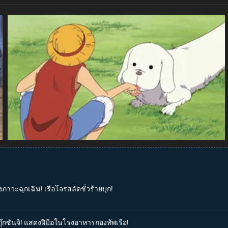
งภาวะฉุกเฉิน! เรือโจรสลัดชั่วร้ายบุก!
กุ๊กซันจิ! แสดงฝีมือในโรงอาหารกองทัพเรือ!