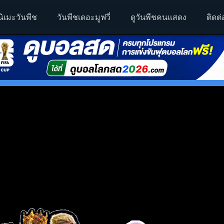
นิเมะวันพีช
วันพีชเดอะมูฟวี่
ดูวันพีชคนแสดง
ติดต่