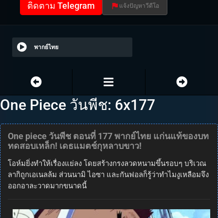
ติดตาม Telegram
แจ้งปัญหาวีดีโอ
พากย์ไทย
One Piece วันพีช: 6x177
One piece วันพีช ตอนที่ 177 พากย์ไทย แก่นแท้ของบท
ทดสอบเหล็ก! เดธแมตช์กุหลาบขาว!
โอห์มยิ่งทำให้เรื่องแย่ลง โดยสร้างกรงลวดหนามขึ้นรอบๆ บริเวณ
ลากิถูกเอเนลล้ม ส่วนนามิ ไอซา และกันฟอลก็รู้ว่าทำไมงูเหลือมจึง
ออกอาละวาดมากขนาดนี้