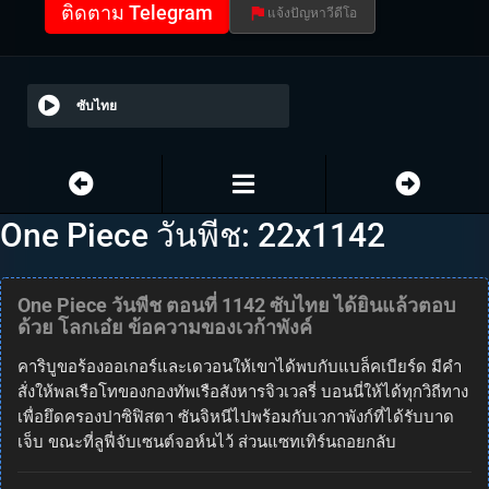
ติดตาม Telegram
แจ้งปัญหาวีดีโอ
ซับไทย
One Piece วันพีช: 22x1142
One Piece วันพีช ตอนที่ 1142 ซับไทย ได้ยินแล้วตอบ
ด้วย โลกเอ๋ย ข้อความของเวก้าพังค์
คาริบูขอร้องออเกอร์และเดวอนให้เขาได้พบกับแบล็คเบียร์ด มีคำ
สั่งให้พลเรือโทของกองทัพเรือสังหารจิวเวลรี่ บอนนี่ให้ได้ทุกวิถีทาง
เพื่อยึดครองปาซิฟิสตา ซันจิหนีไปพร้อมกับเวกาพังก์ที่ได้รับบาด
เจ็บ ขณะที่ลูฟี่จับเซนต์จอห์นไว้ ส่วนแซทเทิร์นถอยกลับ