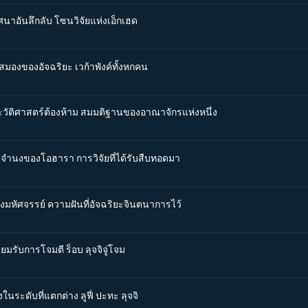
ศนาอันลึกลับ โซนวิจัยแห่งเอ็กเฮด
นสมองของอัจฉริยะ เวก้าพังค์ทั้งหกคน
ระวัติศาสตร์ต้องห้าม สมมติฐานของอาณาจักรแห่งหนึ่ง
จตจำนงของโอฮารา การวิจัยที่ได้รับสืบทอดมา
่องมหัศจรรย์ ความฝันที่อัจฉริยะจินตนาการไว้
ยมรับการโจมตี ร็อบ ลุจจิจู่โจม
ในระดับที่แตกต่าง ลูฟี่ ปะทะ ลุจจิ