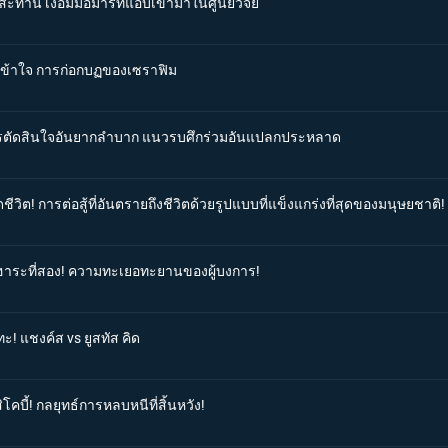
สะท้าน เงื้อมมือมารที่แอบเข้ามาในศูนย์วิจัย
ม่เข้าใจ การก่อกบฏของเซราฟิม
 การตัดสินใจอันยากลำบาก แนวรบศึกร่วมอันแปลกประหลาด
ีวิต! การต่อสู้ที่อันตรายถึงชีวิตด้วยรูปแบบที่แข็งแกร่งที่สุดของมนุษยชาติ!
โอฮาระที่สอง! ความทะเยอทะยานของผู้บงการ!
ะ! แชงค์ส vs ยูสทัส คิด
โคบี้! กลยุทธ์การหลบหนีที่สิ้นหวัง!