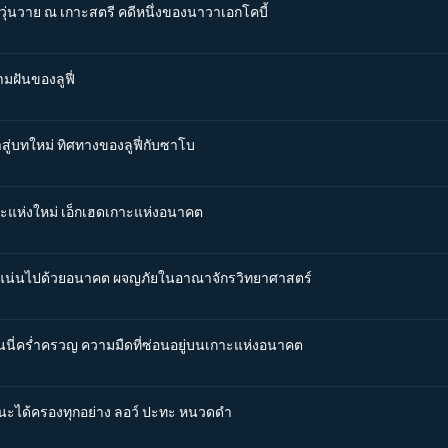
วุ่นวาย ณ เกาะสตรี คดีหนึ่งของนาวาเอกโคบี้
มฝันของลูฟี่
าสู่บทใหม่ ทิศทางของลูฟี่กับซาโบ
กาะแห่งใหม่ เอ็กเฮดเกาะแห่งอนาคต
อัดแน่นไปด้วยอนาคต ผจญภัยในอาณาจักรวิทยาศาสตร์
อนนี่คร่ำครวญ ความมืดที่ซ่อนอยู่บนเกาะแห่งอนาคต
้ชนะได้ครองทุกอย่าง ลอว์ ปะทะ หนวดดำ