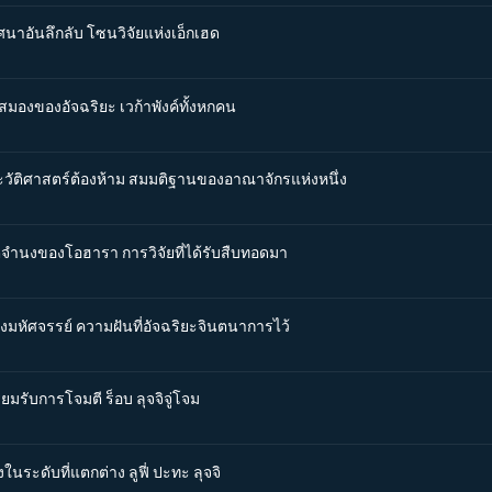
ศนาอันลึกลับ โซนวิจัยแห่งเอ็กเฮด
นสมองของอัจฉริยะ เวก้าพังค์ทั้งหกคน
ระวัติศาสตร์ต้องห้าม สมมติฐานของอาณาจักรแห่งหนึ่ง
จตจำนงของโอฮารา การวิจัยที่ได้รับสืบทอดมา
่องมหัศจรรย์ ความฝันที่อัจฉริยะจินตนาการไว้
ยมรับการโจมตี ร็อบ ลุจจิจู่โจม
ในระดับที่แตกต่าง ลูฟี่ ปะทะ ลุจจิ