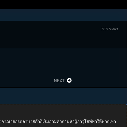
5259 Views
NEXT
่งอาณาจักรอลาบาสต้าก็เริ่มถามคำถามห้าผู้อาวุโสที่ทำให้พวกเขา