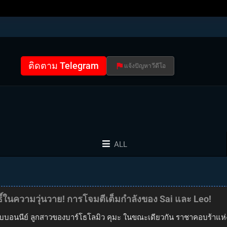
ติดตาม Telegram
แจ้งปัญหาวีดีโอ
ALL
ทธิ์ในความวุ่นวาย! การโจมตีเต็มกำลังของ Sai และ Leo!
พบกับบอนนีย์ ลูกสาวของบาร์โธโลมิว คุมะ ในขณะเดียวกัน ราชาคอบร้าแห