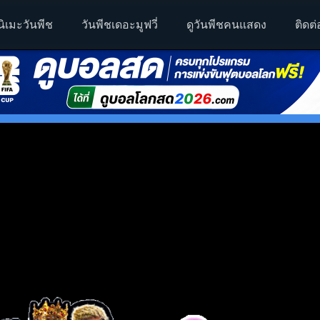
นิเมะวันพีช
วันพีชเดอะมูฟวี่
ดูวันพีชคนแสดง
ติดต่