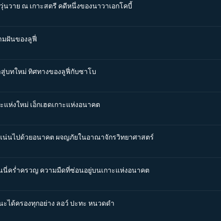
วุ่นวาย ณ เกาะสตรี คดีหนึ่งของนาวาเอกโคบี้
มฝันของลูฟี่
าสู่บทใหม่ ทิศทางของลูฟี่กับซาโบ
กาะแห่งใหม่ เอ็กเฮดเกาะแห่งอนาคต
อัดแน่นไปด้วยอนาคต ผจญภัยในอาณาจักรวิทยาศาสตร์
อนนี่คร่ำครวญ ความมืดที่ซ่อนอยู่บนเกาะแห่งอนาคต
้ชนะได้ครองทุกอย่าง ลอว์ ปะทะ หนวดดำ