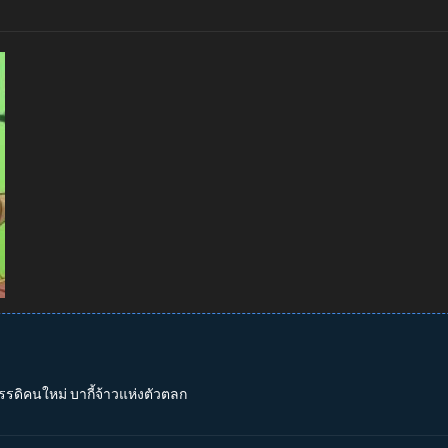
รรดิคนใหม่ บากี้จ้าวแห่งตัวตลก