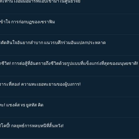
สะท้าน เงื้อมมือมารที่แอบเข้ามาในศูนย์วิจัย
ม่เข้าใจ การก่อกบฏของเซราฟิม
 การตัดสินใจอันยากลำบาก แนวรบศึกร่วมอันแปลกประหลาด
ีวิต! การต่อสู้ที่อันตรายถึงชีวิตด้วยรูปแบบที่แข็งแกร่งที่สุดของมนุษยชาติ!
โอฮาระที่สอง! ความทะเยอทะยานของผู้บงการ!
ะ! แชงค์ส vs ยูสทัส คิด
โคบี้! กลยุทธ์การหลบหนีที่สิ้นหวัง!