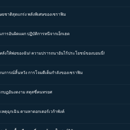
นุษยชาติสุดแกร่ง พลังพิเศษของเซราฟิม
ผนการอันผิดแผก ปฏิบัติการหนีจากเอ็กเฮด
ันหลังให้พ่อของฉัน! ความปรารถนาอันไร้ประโยชน์ของบอนนี่!
ถานการณ์สิ้นหวัง การโจมตีเต็มกำลังของเซราฟิม
การกบฏอันงดงาม สตุสซี่คนทรยศ
ดเหตุฉุกเฉิน ตามหาดอกเตอร์เวก้าพังค์