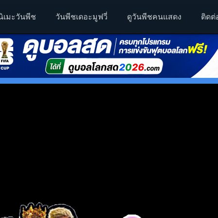
นิเมะวันพีช
วันพีชเดอะมูฟวี่
ดูวันพีชคนแสดง
ติดต่