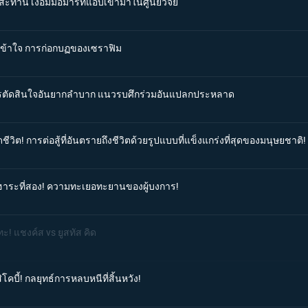
สะท้าน เงื้อมมือมารที่แอบเข้ามาในศูนย์วิจัย
ม่เข้าใจ การก่อกบฏของเซราฟิม
 การตัดสินใจอันยากลำบาก แนวรบศึกร่วมอันแปลกประหลาด
ีวิต! การต่อสู้ที่อันตรายถึงชีวิตด้วยรูปแบบที่แข็งแกร่งที่สุดของมนุษยชาติ!
โอฮาระที่สอง! ความทะเยอทะยานของผู้บงการ!
ะ! แชงค์ส vs ยูสทัส คิด
โคบี้! กลยุทธ์การหลบหนีที่สิ้นหวัง!