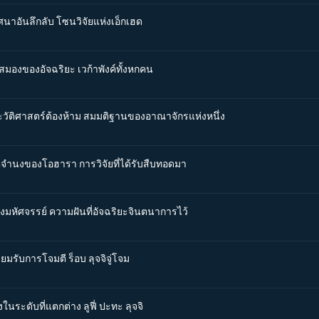
ศนาอันลึกลับ โซนวิจัยแห่งเอ็กเฮด
นสมองของอัจฉริยะ เวก้าพังค์ทั้งหกคน
ระวัติศาสตร์ต้องห้าม สมมติฐานของอาณาจักรแห่งหนึ่ง
จตจำนงของโอฮารา การวิจัยที่ได้รับสืบทอดมา
่องมหัศจรรย์ ความฝันที่อัจฉริยะจินตนาการไว้
ยมรับการโจมตี ร็อบ ลุจจิจู่โจม
ในระดับที่แตกต่าง ลูฟี่ ปะทะ ลุจจิ