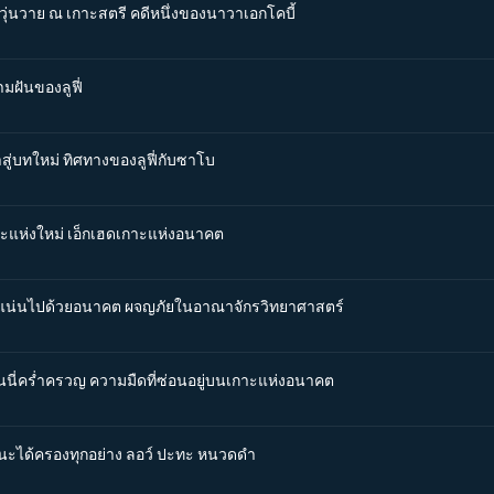
วุ่นวาย ณ เกาะสตรี คดีหนึ่งของนาวาเอกโคบี้
มฝันของลูฟี่
าสู่บทใหม่ ทิศทางของลูฟี่กับซาโบ
กาะแห่งใหม่ เอ็กเฮดเกาะแห่งอนาคต
อัดแน่นไปด้วยอนาคต ผจญภัยในอาณาจักรวิทยาศาสตร์
อนนี่คร่ำครวญ ความมืดที่ซ่อนอยู่บนเกาะแห่งอนาคต
้ชนะได้ครองทุกอย่าง ลอว์ ปะทะ หนวดดำ