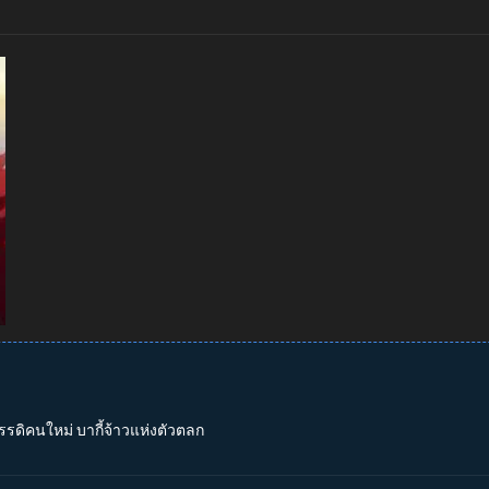
รรดิคนใหม่ บากี้จ้าวแห่งตัวตลก