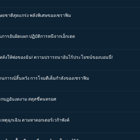
นุษยชาติสุดแกร่ง พลังพิเศษของเซราฟิม
ผนการอันผิดแผก ปฏิบัติการหนีจากเอ็กเฮด
ันหลังให้พ่อของฉัน! ความปรารถนาอันไร้ประโยชน์ของบอนนี่!
ถานการณ์สิ้นหวัง การโจมตีเต็มกำลังของเซราฟิม
การกบฏอันงดงาม สตุสซี่คนทรยศ
ดเหตุฉุกเฉิน ตามหาดอกเตอร์เวก้าพังค์