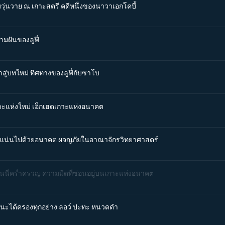
มวุ่นวาย ณ เกาะสตรี คดีหนึ่งของนาวาเอกโคบี้
ามฝันของลูฟี่
าสู่บทใหม่ ทิศทางของลูฟี่กับซาโบ
กาะแห่งใหม่ เอ็กเฮดเกาะแห่งอนาคต
 อัดแน่นไปด้วยอนาคต ผจญภัยในอาณาจักรวิทยาศาสตร์
อนนี่คร่ำครวญ ความมืดที่ซ่อนอยู่บนเกาะแห่งอนาคต
ู้ชนะได้ครองทุกอย่าง ลอว์ ปะทะ หนวดดำ