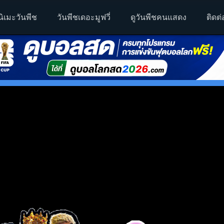
นิเมะวันพีช
วันพีชเดอะมูฟวี่
ดูวันพีชคนแสดง
ติดต่