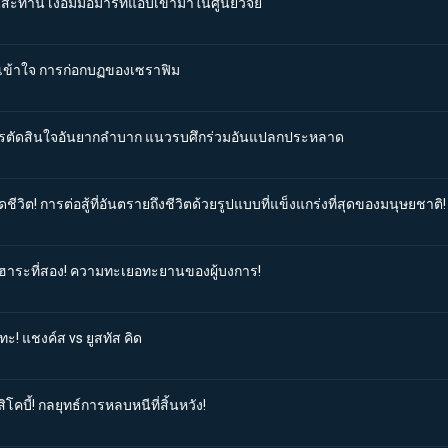
สะท้าน เงื้อมมือมารที่แอบเข้ามาในศูนย์วิจัย
ม่เข้าใจ การก่อกบฏของเซราฟิม
 การตัดสินใจอันยากลำบาก แนวรบศึกร่วมอันแปลกประหลาด
ีวิต! การต่อสู้ที่อันตรายถึงชีวิตด้วยรูปแบบที่แข็งแกร่งที่สุดของมนุษยชาติ!
โอฮาระที่สอง! ความทะเยอทะยานของผู้บงการ!
ะ! แชงค์ส vs ยูสทัส คิด
ิโคบี้! กลยุทธ์การหลบหนีที่สิ้นหวัง!