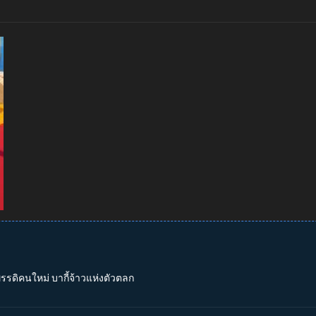
พรรดิคนใหม่ บากี้จ้าวแห่งตัวตลก