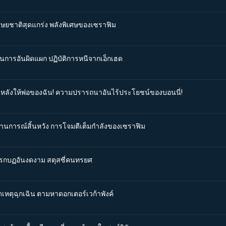
นุษยชาติสุดแกร่ง พลังพิเศษของเซราฟิม
ผนการอันผิดแผก ปฏิบัติการหนีจากเอ็กเฮด
ันหลังให้พ่อของฉัน! ความปรารถนาอันไร้ประโยชน์ของบอนนี่!
ถานการณ์สิ้นหวัง การโจมตีเต็มกำลังของเซราฟิม
การกบฏอันงดงาม สตุสซี่คนทรยศ
ดเหตุฉุกเฉิน ตามหาดอกเตอร์เวก้าพังค์