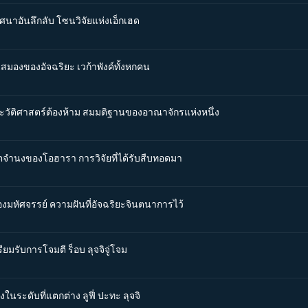
ิศนาอันลึกลับ โซนวิจัยแห่งเอ็กเฮด
นสมองของอัจฉริยะ เวก้าพังค์ทั้งหกคน
ระวัติศาสตร์ต้องห้าม สมมติฐานของอาณาจักรแห่งหนึ่ง
จตจำนงของโอฮารา การวิจัยที่ได้รับสืบทอดมา
่องมหัศจรรย์ ความฝันที่อัจฉริยะจินตนาการไว้
ียมรับการโจมตี ร็อบ ลุจจิจู่โจม
ในระดับที่แตกต่าง ลูฟี่ ปะทะ ลุจจิ