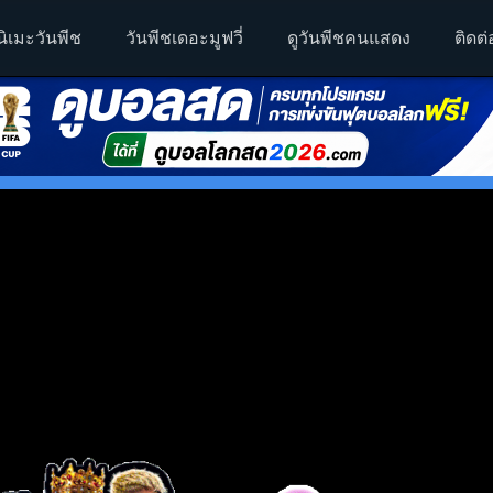
นิเมะวันพีช
วันพีชเดอะมูฟวี่
ดูวันพีชคนแสดง
ติดต่