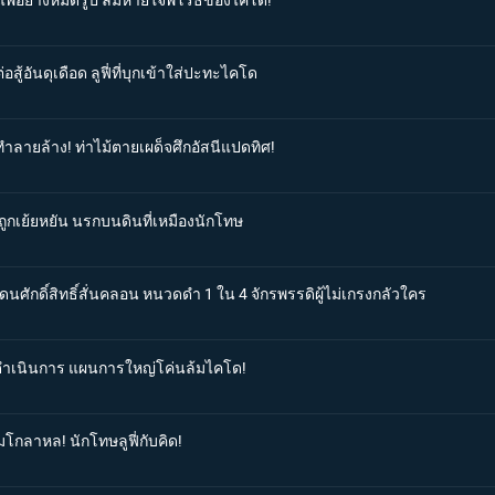
สู้อันดุเดือด ลูฟี่ที่บุกเข้าใส่ปะทะไคโด
ทำลายล้าง! ท่าไม้ตายเผด็จศึกอัสนีแปดทิศ!
ู้ถูกเย้ยหยัน นรกบนดินที่เหมืองนักโทษ
ดนศักดิ์สิทธิ์สั่นคลอน หนวดดำ 1 ใน 4 จักรพรรดิผู้ไม่เกรงกลัวใคร
ิ่มดำเนินการ แผนการใหญ่โค่นล้มไคโด!
มโกลาหล! นักโทษลูฟี่กับคิด!