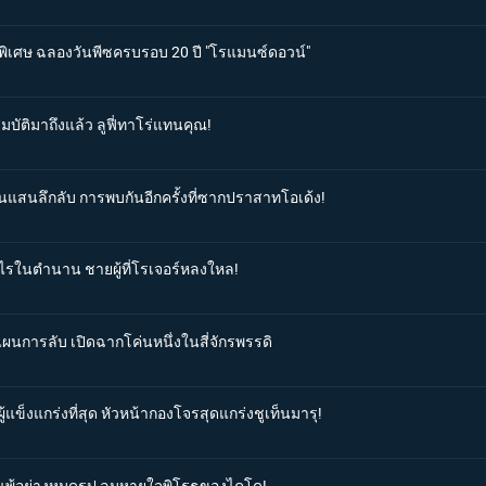
นพิเศษ ฉลองวันพีซครบรอบ 20 ปี "โรแมนซ์ดอวน์"
มบัติมาถึงแล้ว ลูฟี่ทาโร่แทนคุณ!
านแสนลึกลับ การพบกันอีกครั้งที่ซากปราสาทโอเด้ง!
มูไรในตำนาน ชายผู้ที่โรเจอร์หลงใหล!
มแผนการลับ เปิดฉากโค่นหนึ่งในสี่จักรพรรดิ
้แข็งแกร่งที่สุด หัวหน้ากองโจรสุดแกร่งชูเท็นมารุ!
่ายแพ้อย่างหมดรูป ลมหายใจพิโรธของไคโด!