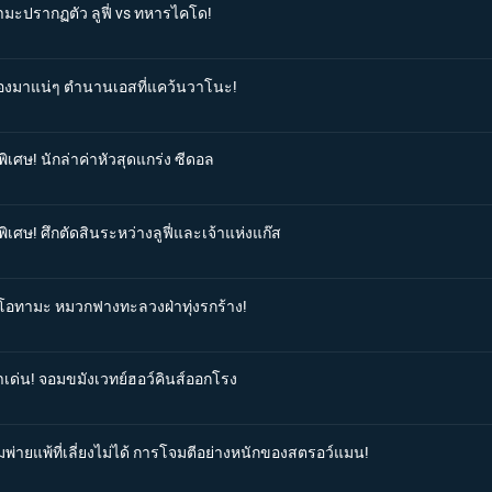
ามะปรากฏตัว ลูฟี่ vs ทหารไคโด!
ต้องมาแน่ๆ ตำนานเอสที่แคว้นวาโนะ!
ิเศษ! นักล่าค่าหัวสุดแกร่ง ซีดอล
ิเศษ! ศึกตัดสินระหว่างลูฟี่และเจ้าแห่งแก๊ส
วยโอทามะ หมวกฟางทะลวงฝ่าทุ่งรกร้าง!
าเด่น! จอมขมังเวทย์ฮอว์คินส์ออกโรง
มพ่ายแพ้ที่เลี่ยงไม่ได้ การโจมตีอย่างหนักของสตรอว์แมน!