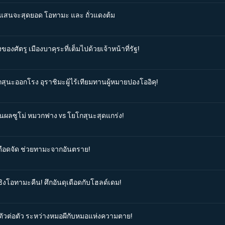
ที่แสนจะสุดยอด โอทามะ และ ถั่วแดงต้ม
ของศัตรู เมืองบาคุระที่เต็มไปด้วยเจ้าหน้าที่รัฐ!
กสุนะออกโรง อุราชิมะผู้ไร้เทียมทานผู้หมายปองโออิคุ!
สินผลซูโม่ หมวกฟาง vs โยโกสุนะสุดแกร่ง!
่เดือดจัด ช่วยทามะจากอันตราย!
ชิงโอทามะคืน! ศึกอันดุเดือดกับโฮลด์เดม!
ลตัวต่อตัว ระหว่างหมอผีกับหมอแห่งความตาย!