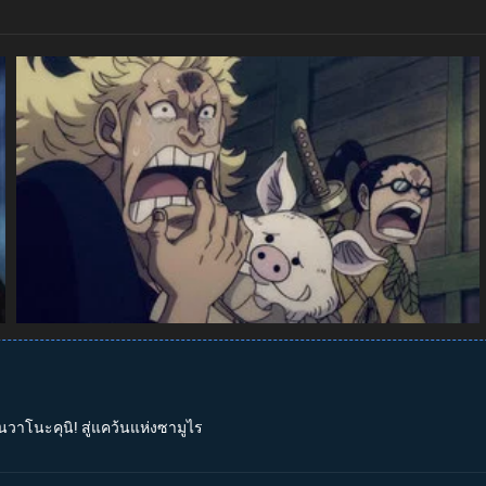
นวาโนะคุนิ! สู่แคว้นแห่งซามูไร