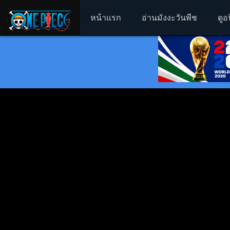
หน้าแรก
อ่านมังงะวันพีช
ดูอ