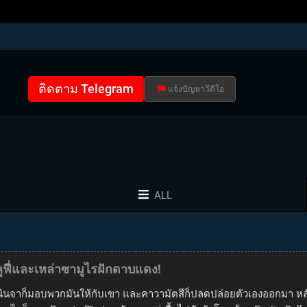
ติดตาม Telegram
แจ้งปัญหาวีดีโอ
ALL
ลูฟี่และเหล่าซามูไรฝักดาบแดง!
าก็มอบพวกมันให้กับเขา และคาวามัตสึก็ปลดปล่อยตัวเองออกมา หลังจ