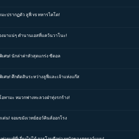
ามะปรากฏตัว ลูฟี่ vs ทหารไคโด!
ต้องมาแน่ๆ ตำนานเอสที่แคว้นวาโนะ!
ิเศษ! นักล่าค่าหัวสุดแกร่ง ซีดอล
ิเศษ! ศึกตัดสินระหว่างลูฟี่และเจ้าแห่งแก๊ส
วยโอทามะ หมวกฟางทะลวงฝ่าทุ่งรกร้าง!
าเด่น! จอมขมังเวทย์ฮอว์คินส์ออกโรง
มพ่ายแพ้ที่เลี่ยงไม่ได้ การโจมตีอย่างหนักของสตรอว์แมน!