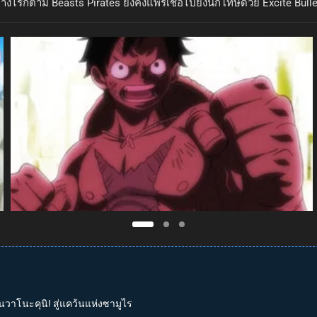
ย่างไรก็ตาม Beasts Pirates ยังคงแพร่เชื้อไปยังนักโทษด้วย Excite Bull
นวาโนะคุนิ! สู่แคว้นแห่งซามูไร