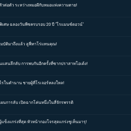
ลตัวต่อตัว ระหว่างหมอผีกับหมอแห่งความตาย!
นพิเศษ ฉลองวันพีซครบรอบ 20 ปี "โรแมนซ์ดอวน์"
มบัติมาถึงแล้ว ลูฟี่ทาโร่แทนคุณ!
านแสนลึกลับ การพบกันอีกครั้งที่ซากปราสาทโอเด้ง!
มูไรในตำนาน ชายผู้ที่โรเจอร์หลงใหล!
มแผนการลับ เปิดฉากโค่นหนึ่งในสี่จักรพรรดิ
้แข็งแกร่งที่สุด หัวหน้ากองโจรสุดแกร่งชูเท็นมารุ!