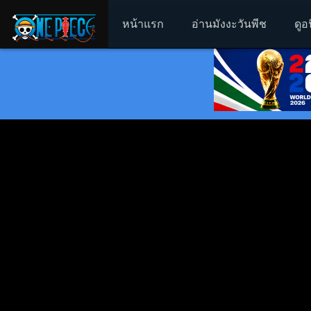
หน้าแรก
อ่านมังงะวันพีช
ดูอ