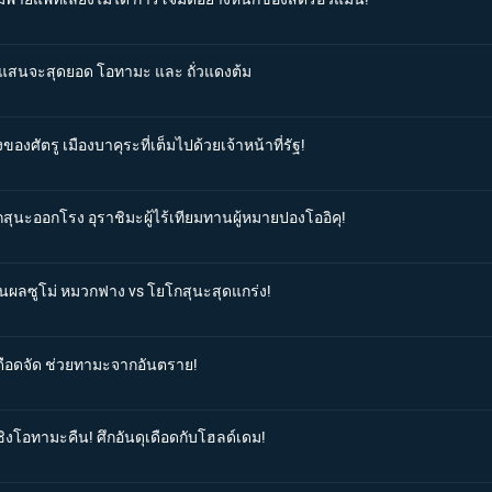
ที่แสนจะสุดยอด โอทามะ และ ถั่วแดงต้ม
ของศัตรู เมืองบาคุระที่เต็มไปด้วยเจ้าหน้าที่รัฐ!
กสุนะออกโรง อุราชิมะผู้ไร้เทียมทานผู้หมายปองโออิคุ!
สินผลซูโม่ หมวกฟาง vs โยโกสุนะสุดแกร่ง!
่เดือดจัด ช่วยทามะจากอันตราย!
ชิงโอทามะคืน! ศึกอันดุเดือดกับโฮลด์เดม!