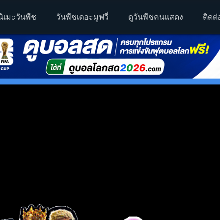
นิเมะวันพีช
วันพีชเดอะมูฟวี่
ดูวันพีชคนแสดง
ติดต่