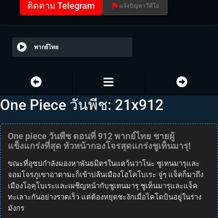
ติดตาม Telegram
แจ้งปัญหาวีดีโอ
พากย์ไทย
One Piece วันพีช: 21x912
One piece วันพีช ตอนที่ 912 พากย์ไทย ชายผู้
แข็งแกร่งที่สุด หัวหน้ากองโจรสุดแกร่งชูเท็นมารุ!
ขณะที่อุซปกำลังมองหาพันธมิตรในแคว้นวาโนะ ชูเทนมารุและ
จอมโจรภูเขาอาตามะก็เข้าปล้นเมืองโอโคโบเระ จู่ๆ แจ็คก็มาถึง
เมืองโอคุโบเระและเผชิญหน้ากับชูเทนมารุ ชูเท็นมารุและแจ็ค
ทะเลาะกันอย่างรวดเร็ว แต่ต้องหยุดชะงักเมื่อไคโดบินอยู่ในร่าง
มังกร