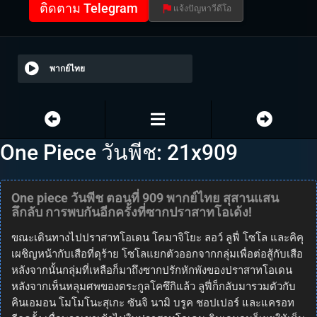
ติดตาม Telegram
แจ้งปัญหาวีดีโอ
พากย์ไทย
One Piece วันพีช: 21x909
One piece วันพีช ตอนที่ 909 พากย์ไทย สุสานแสน
ลึกลับ การพบกันอีกครั้งที่ซากปราสาทโอเด้ง!
ขณะเดินทางไปปราสาทโอเดน โคมาจิโยะ ลอว์ ลูฟี่ โซโล และคิคุ
เผชิญหน้ากับเสือที่ดุร้าย โซโลแยกตัวออกจากกลุ่มเพื่อต่อสู้กับเสือ
หลังจากนั้นกลุ่มที่เหลือก็มาถึงซากปรักหักพังของปราสาทโอเดน
หลังจากเห็นหลุมศพของตระกูลโคซึกิแล้ว ลูฟี่ก็กลับมารวมตัวกับ
คินเอมอน โมโมโนะสุเกะ ซันจิ นามิ บรูค ชอปเปอร์ และแครอท