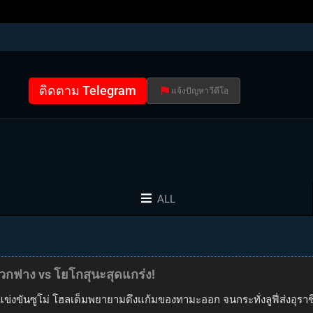
ติดตาม Telegram
แจ้งปัญหาวีดีโอ
ALL
มวกฟาง vs โยโกสุนะสุดแกร่ง!
รแข่งขันซูโม่ โฮลเด็มพยายามดึงแก้มของทามะออก จนกระทั่งลูฟี่ส่งอุร