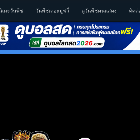
นิเมะวันพีช
วันพีชเดอะมูฟวี่
ดูวันพีชคนแสดง
ติดต่