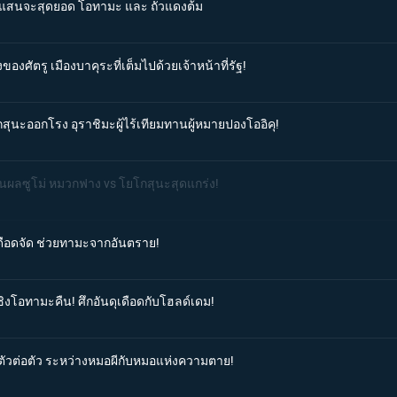
ที่แสนจะสุดยอด โอทามะ และ ถั่วแดงต้ม
ของศัตรู เมืองบาคุระที่เต็มไปด้วยเจ้าหน้าที่รัฐ!
กสุนะออกโรง อุราชิมะผู้ไร้เทียมทานผู้หมายปองโออิคุ!
สินผลซูโม่ หมวกฟาง vs โยโกสุนะสุดแกร่ง!
่เดือดจัด ช่วยทามะจากอันตราย!
ชิงโอทามะคืน! ศึกอันดุเดือดกับโฮลด์เดม!
ลตัวต่อตัว ระหว่างหมอผีกับหมอแห่งความตาย!