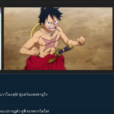
นวาโนะคุนิ! สู่แคว้นแห่งซามูไร
ามะปรากฏตัว ลูฟี่ vs ทหารไคโด!