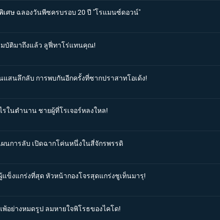
นพิเศษ ฉลองวันพีซครบรอบ 20 ปี "โรแมนซ์ดอวน์"
มบัติมาถึงแล้ว ลูฟี่ทาโร่แทนคุณ!
านแสนลึกลับ การพบกันอีกครั้งที่ซากปราสาทโอเด้ง!
มูไรในตำนาน ชายผู้ที่โรเจอร์หลงใหล!
มแผนการลับ เปิดฉากโค่นหนึ่งในสี่จักรพรรดิ
้แข็งแกร่งที่สุด หัวหน้ากองโจรสุดแกร่งชูเท็นมารุ!
่ายแพ้อย่างหมดรูป ลมหายใจพิโรธของไคโด!