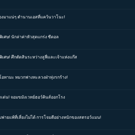
ต้องมาแน่ๆ ตำนานเอสที่แคว้นวาโนะ!
ิเศษ! นักล่าค่าหัวสุดแกร่ง ซีดอล
ิเศษ! ศึกตัดสินระหว่างลูฟี่และเจ้าแห่งแก๊ส
วยโอทามะ หมวกฟางทะลวงฝ่าทุ่งรกร้าง!
าเด่น! จอมขมังเวทย์ฮอว์คินส์ออกโรง
มพ่ายแพ้ที่เลี่ยงไม่ได้ การโจมตีอย่างหนักของสตรอว์แมน!