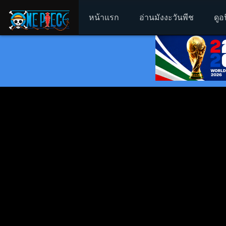
หน้าแรก
อ่านมังงะวันพีช
ดูอ