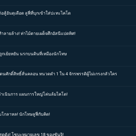
สู้อันดุเดือด ลูฟี่ที่บุกเข้าใส่ปะทะไคโด
ทำลายล้าง! ท่าไม้ตายเผด็จศึกอัสนีแปดทิศ!
ู้ถูกเย้ยหยัน นรกบนดินที่เหมืองนักโทษ
ดนศักดิ์สิทธิ์สั่นคลอน หนวดดำ 1 ใน 4 จักรพรรดิผู้ไม่เกรงกลัวใคร
ิ่มดำเนินการ แผนการใหญ่โค่นล้มไคโด!
มโกลาหล! นักโทษลูฟี่กับคิด!
นสุดดัง! โซบะหมายเลข 18 ของซันจิ!