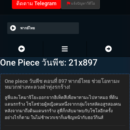
ติดตาม Telegram
แจ้งปัญหาวีดีโอ
พากย์ไทย
One Piece วันพีช: 21x897
One piece วันพีช ตอนที่ 897 พากย์ไทย ช่วยโอทามะ
หมวกฟางทะลวงฝ่าทุ่งรกร้าง!
ลูฟี่และโคมาจิโยะออกจากฮิเท็ตสึเพื่อพาทามะไปหาหมอ ที่ดิน
แดนรกร้าง โซโลช่วยผู้หญิงคนหนึ่งจากกลุ่มโจรสลัดอสูรสองคน
หลังจากมาถึงดินแดนรกร้าง ลูฟี่ก็กลับมาพบกับโซโลอีกครั้ง
อย่างไรก็ตาม ในไม่ช้าพวกเขาก็เผชิญหน้ากับฮอว์กินส์