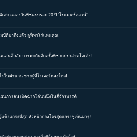
นพิเศษ ฉลองวันพีซครบรอบ 20 ปี "โรแมนซ์ดอวน์"
มบัติมาถึงแล้ว ลูฟี่ทาโร่แทนคุณ!
านแสนลึกลับ การพบกันอีกครั้งที่ซากปราสาทโอเด้ง!
มูไรในตำนาน ชายผู้ที่โรเจอร์หลงใหล!
มแผนการลับ เปิดฉากโค่นหนึ่งในสี่จักรพรรดิ
้แข็งแกร่งที่สุด หัวหน้ากองโจรสุดแกร่งชูเท็นมารุ!
่ายแพ้อย่างหมดรูป ลมหายใจพิโรธของไคโด!