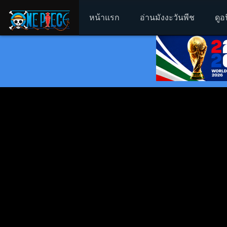
หน้าแรก
อ่านมังงะวันพีช
ดูอ