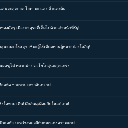
ที่แสนจะสุดยอด โอทามะ และ ถั่วแดงต้ม
ของศัตรู เมืองบาคุระที่เต็มไปด้วยเจ้าหน้าที่รัฐ!
กสุนะออกโรง อุราชิมะผู้ไร้เทียมทานผู้หมายปองโออิคุ!
สินผลซูโม่ หมวกฟาง vs โยโกสุนะสุดแกร่ง!
่เดือดจัด ช่วยทามะจากอันตราย!
ชิงโอทามะคืน! ศึกอันดุเดือดกับโฮลด์เดม!
ลตัวต่อตัว ระหว่างหมอผีกับหมอแห่งความตาย!