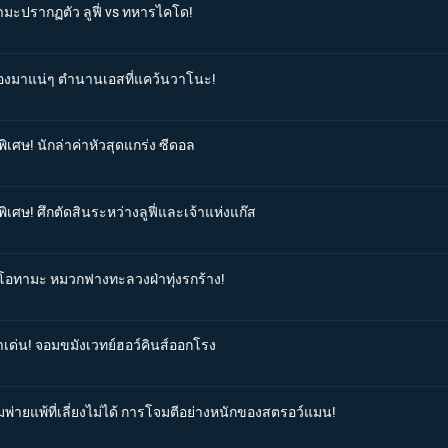
ามะปรากฏตัว ลูฟี่ vs ทหารไคโด!
ต้องมาแน่ๆ ตำนานเอสที่แคว้นวาโนะ!
ิเศษ! นักล่าค่าหัวสุดแกร่ง ซีดอล
ิเศษ! ศึกตัดสินระหว่างลูฟี่และเจ้าแห่งแก๊ส
วยโอทามะ หมวกฟางทะลวงฝ่าทุ่งรกร้าง!
าเด่น! จอมขมังเวทย์ฮอว์คินส์ออกโรง
มพ่ายแพ้ที่เลี่ยงไม่ได้ การโจมตีอย่างหนักของสตรอว์แมน!