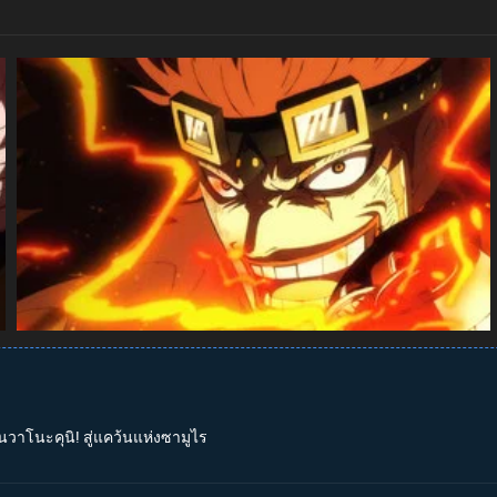
นวาโนะคุนิ! สู่แคว้นแห่งซามูไร