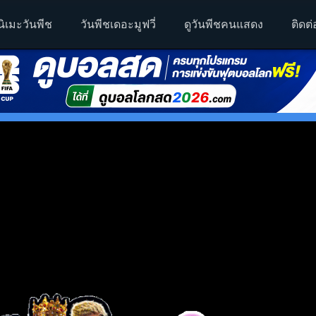
นิเมะวันพีช
วันพีชเดอะมูฟวี่
ดูวันพีชคนแสดง
ติดต่