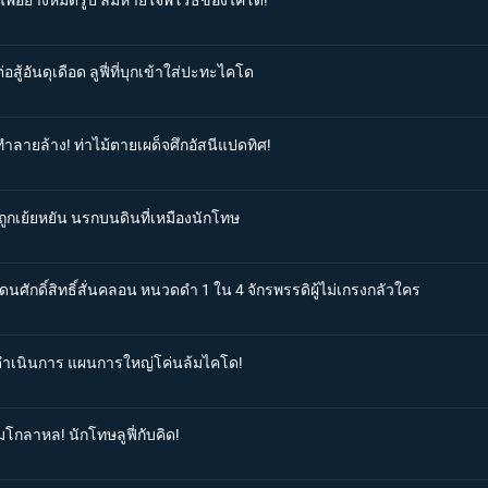
สู้อันดุเดือด ลูฟี่ที่บุกเข้าใส่ปะทะไคโด
ทำลายล้าง! ท่าไม้ตายเผด็จศึกอัสนีแปดทิศ!
ู้ถูกเย้ยหยัน นรกบนดินที่เหมืองนักโทษ
ดนศักดิ์สิทธิ์สั่นคลอน หนวดดำ 1 ใน 4 จักรพรรดิผู้ไม่เกรงกลัวใคร
ิ่มดำเนินการ แผนการใหญ่โค่นล้มไคโด!
มโกลาหล! นักโทษลูฟี่กับคิด!