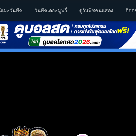
นิเมะวันพีช
วันพีชเดอะมูฟวี่
ดูวันพีชคนแสดง
ติดต่