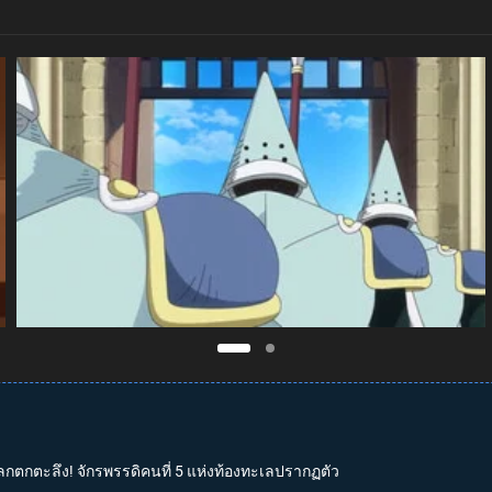
วโลกตกตะลึง! จักรพรรดิคนที่ 5 แห่งท้องทะเลปรากฏตัว