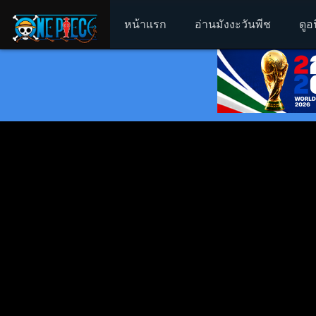
หน้าแรก
อ่านมังงะวันพีช
ดูอ