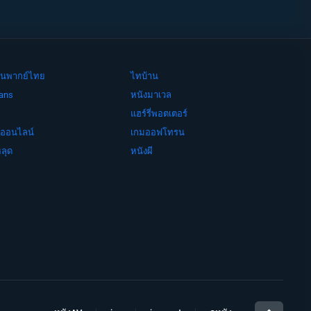
ย์จีนพากย์ไทย
ไทบ้าน
ans
หนังมาเวล
แฮร์รี่พอตเตอร์
งออนไลน์
เกมออฟโทรน
ลุด
หนังผี