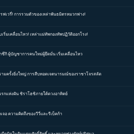
สู่เรฟเวรี่! การรวมตัวของเหล่าพันธมิตรหมวกฟาง!
เริ่มเคลื่อนไหว! เหล่าแม่ทัพกองทัพปฏิวัติออกโรง!
กิ ผู้บัญชาการคนใหม่ผู้ยึดมั่น เริ่มเคลื่อนไหว
งครามครั้งยิ่งใหญ่ การสืบทอดเจตนารมณ์ของราชาโจรสลัด
วแรกแห่งฝัน ชิราโฮชิภายใต้ดวงอาทิตย์
เจอ ความคิดถึงของวีวี่และรีเบ็คก้า
มมืดมิดในดินแดนศักดิ์สิทธิ์ และหมวกฟางยักษ์ปริศนา