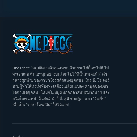
One Piece “สมบัติของฉันน่ะเหรอ ถ้าอยากได้ก็เอาไปสิ ไป
หาเอาเลย ฉันเอาทุกอย่างบนโลกไปไว้ที่นั้นหมดแล้ว” คำ
กล่าวสุดท้ายของราชาโจรสลัดแห่งยุคสมัย โกล ดี. โรเจอร์
ชายผู้ทำให้ทั่วทั้งท้องทะเลต้องเปลี่ยนแปลง คำพูดของเขา
ได้กำเนิดยุคสมัยใหม่ขึ้น มีผู้คนออกล่าสมบัติมากมาย และ
หนึ่งในคนเหล่านั้นยังมี มังกี้ ดี. ลูฟี่ ชายผู้ตามหา "วันพีช"
เพื่อเป็น "ราชาโจรสลัด" ให้ได้เลย!