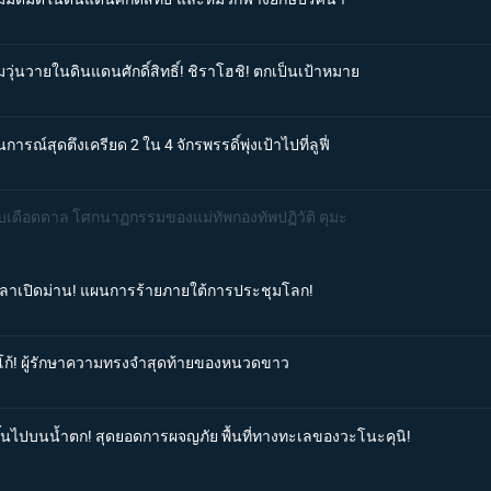
วุ่นวายในดินแดนศักดิ์สิทธิ์! ชิราโฮชิ! ตกเป็นเป้าหมาย
รณ์สุดตึงเครียด 2 ใน 4 จักรพรรดิ์พุ่งเป้าไปที่ลูฟี่
โบเดือดดาล โศกนาฏกรรมของแม่ทัพกองทัพปฏิวัติ คุมะ
งเวลาเปิดม่าน! แผนการร้ายภายใต้การประชุมโลก!
ร์โก้! ผู้รักษาความทรงจำสุดท้ายของหนวดขาว
นขึ้นไปบนน้ำตก! สุดยอดการผจญภัย พื้นที่ทางทะเลของวะโนะคุนิ!