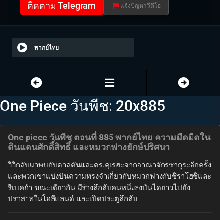
ติดตาม Telegram
แจ้งปัญหาวีดีโอ
พากย์ไทย
One Piece วันพีช: 20x885
One piece วันพีช ตอนที่ 885 พากย์ไทย ความมืดมิดใน
ดินแดนศักดิ์สิทธิ์ และหมวกฟางยักษ์ปริศนา
วิวิกลับมาพบกับดาลตันและดร.คุเรฮะจากอาณาจักรซากุระอีกครั้ง
และพวกเขาแบ่งปันความทรงจำเกี่ยวกับหมวกฟางกับชิราโฮชิและ
รีเบคก้า ขณะเดียวกัน มีร่างลึกลับคนหนึ่งลงบันไดยาวไปยัง
ปราสาทในโฮลีแลนด์ และเปิดประตูลึกลับ