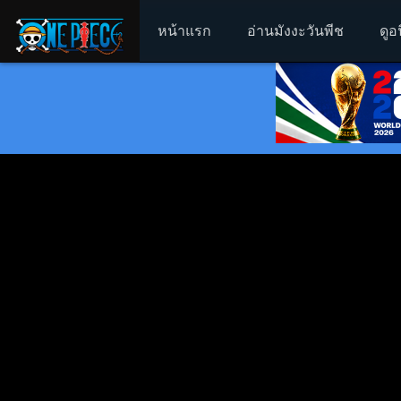
หน้าแรก
อ่านมังงะวันพีช
ดูอ