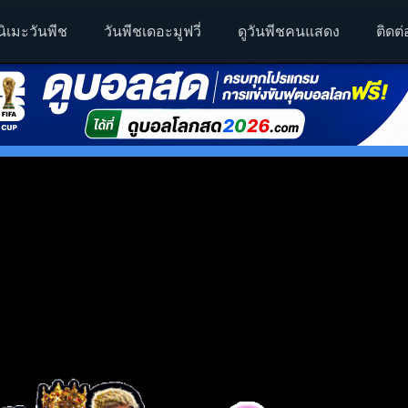
นิเมะวันพีช
วันพีชเดอะมูฟวี่
ดูวันพีชคนแสดง
ติดต่