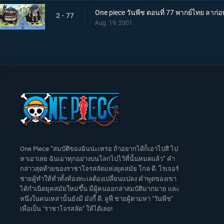
One piece วันพีช ตอนที่ 77 พากย์ไทย ลาก่อน!
2 - 77
Aug. 19, 2001
One Piece “สมบัติของฉันน่ะเหรอ ถ้าอยากได้ก็เอาไปสิ ไป
หาเอาเลย ฉันเอาทุกอย่างบนโลกไปไว้ที่นั้นหมดแล้ว” คำ
กล่าวสุดท้ายของราชาโจรสลัดแห่งยุคสมัย โกล ดี. โรเจอร์
ชายผู้ทำให้ทั่วทั้งท้องทะเลต้องเปลี่ยนแปลง คำพูดของเขา
ได้กำเนิดยุคสมัยใหม่ขึ้น มีผู้คนออกล่าสมบัติมากมาย และ
หนึ่งในคนเหล่านั้นยังมี มังกี้ ดี. ลูฟี่ ชายผู้ตามหา "วันพีช"
เพื่อเป็น "ราชาโจรสลัด" ให้ได้เลย!