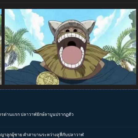
าการด่านแรก ปลาวาฬยักษ์ลาบูนปรากฏตัว
ัญญาลูกผู้ชาย คำสาบานระหว่างลูฟี่กับปลาวาฬ