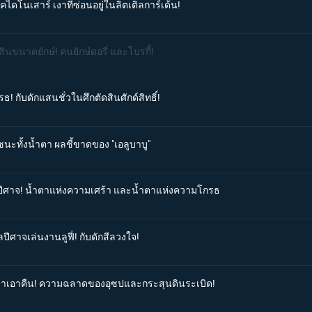
คไดโนเสาร์ เงาที่ซ่อนอยู่ในลิตเติลการ์เด้น!
สินขนาดยักษ์! คนยักษ์ดอรี่ และโบรกี้!
รธ! กับดักแสนชั่วในศึกตัดสินศักด์สิทธิ์!
้ชนะทั้งน้ำตา ผลชี้ขาดของ "เอลูบาบู"
ยนปีศาจ! น้ำตาแห่งความเศร้า และน้ำตาแห่งความโกรธ
ปีศาจเล่นงานลูฟี่! กับดักสีลวงใจ!
้เวลาเอาคืน! ความฉลาดของอุซปและกระสุนดินระเบิด!