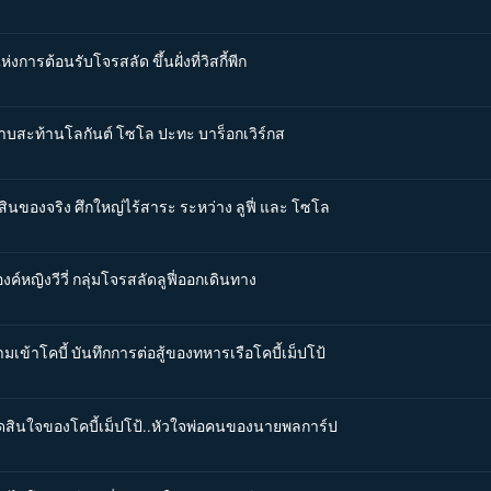
งการต้อนรับโจรสลัด ขึ้นฝั่งที่วิสกี้พีก
ดาบสะท้านโลกันต์ โซโล ปะทะ บาร็อกเวิร์กส
ดสินของจริง ศึกใหญ่ไร้สาระ ระหว่าง ลูฟี่ และ โซโล
ค์หญิงวีวี่ กลุ่มโจรสลัดลูฟี่ออกเดินทาง
มเข้าโคบี้ บันทึกการต่อสู้ของทหารเรือโคบี้เม็ปโป้
ตัดสินใจของโคบี้เม็ปโป้..หัวใจพ่อคนของนายพลการ์ป