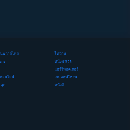
ย์จีนพากย์ไทย
ไทบ้าน
ans
หนังมาเวล
แฮร์รี่พอตเตอร์
งออนไลน์
เกมออฟโทรน
ลุด
หนังผี