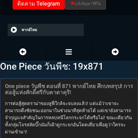
ติดตาม Telegram
แจ้งปัญหาวีดีโอ
พากย์ไทย
One Piece วันพีช: 19x871
One piece วันพีช ตอนที่ 871 พากย์ไทย ศึกบทสรุป! การ
ต่อสู้แห่งศักดิ์ศรีกับคาตาคุริ!
การต่อสู้สุดดราม่าของลูฟี่ใกล้จะจบลงแล้ว! แต่แม้ว่าเขาจะ
สามารถดึงชัยชนะออกมาในช่วงนาทีสุดท้ายได้ แต่เขายังสามารถ
จำกุญแจสำคัญในการหลบหนีโลกกระจกได้หรือไม่! ขณะเดียวกัน
ทั้งกลุ่มโจรสลัดบิ๊กมัมก็เฝ้าดูกระจกอันโดดเดี่ยวเพื่อดูว่าใครจะ
ผ่านเข้ามา!