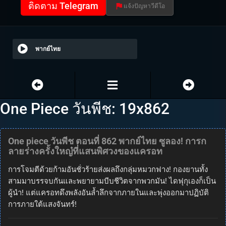
ติดตาม Telegram
แจ้งปัญหาวีดีโอ
พากย์ไทย
One Piece วันพีช: 19x862
One piece วันพีช ตอนที่ 862 พากย์ไทย ซูลอง! การก
ลายร่างครั้งใหญ๋ที่แสนพิศวงของแครอท
การโจมตีด้วยก้ามอันชั่วร้ายส่งผลถึงกลุ่มหมวกฟาง! กองยานทั้ง
สามมาบรรจบกันและพยายามบีบชีวิตจากพวกมัน! ไดฟุกุเองก็เป็น
ผู้นำ! แต่แครอทดึงพลังอันล้ำลึกจากภายในและพุ่งออกมาปฏิบัติ
การภายใต้แสงจันทร์!