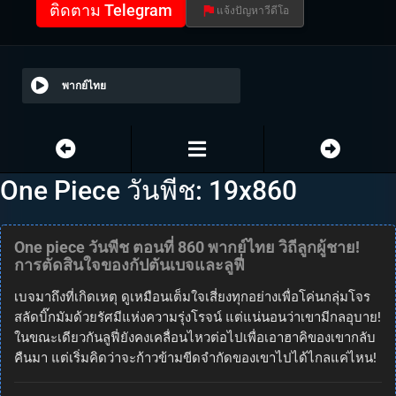
ติดตาม Telegram
แจ้งปัญหาวีดีโอ
พากย์ไทย
One Piece วันพีช: 19x860
One piece วันพีช ตอนที่ 860 พากย์ไทย วิถีลูกผู้ชาย!
การตัดสินใจของกัปตันเบจและลูฟี่
เบจมาถึงที่เกิดเหตุ ดูเหมือนเต็มใจเสี่ยงทุกอย่างเพื่อโค่นกลุ่มโจร
สลัดบิ๊กมัมด้วยรัศมีแห่งความรุ่งโรจน์ แต่แน่นอนว่าเขามีกลอุบาย!
ในขณะเดียวกันลูฟี่ยังคงเคลื่อนไหวต่อไปเพื่อเอาฮาคิของเขากลับ
คืนมา แต่เริ่มคิดว่าจะก้าวข้ามขีดจำกัดของเขาไปได้ไกลแค่ไหน!