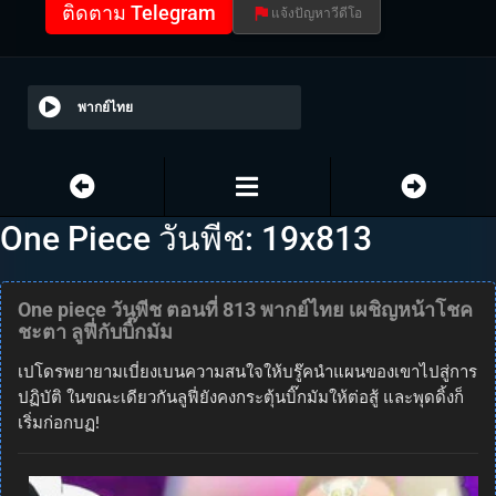
ติดตาม Telegram
แจ้งปัญหาวีดีโอ
พากย์ไทย
One Piece วันพีช: 19x813
One piece วันพีช ตอนที่ 813 พากย์ไทย เผชิญหน้าโชค
ชะตา ลูฟี่กับบิ๊กมัม
เปโดรพยายามเบี่ยงเบนความสนใจให้บรู๊คนำแผนของเขาไปสู่การ
ปฏิบัติ ในขณะเดียวกันลูฟี่ยังคงกระตุ้นบิ๊กมัมให้ต่อสู้ และพุดดิ้งก็
เริ่มก่อกบฏ!