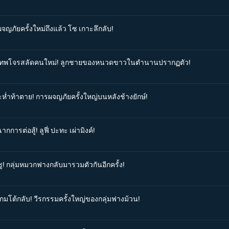
จญภัยครั้งใหม่ถึงแล้ว โซ เกาะลึกลับ!
เจ็ดเทพโจรสลัดคนใหม่! ลูกชายของหนวดขาวในตำนานปรากฏตัว!
ะห่ำท้าตาย! การผจญภัยครั้งใหญ่บนหลังช้างยักษ์!
การต่อสู้! ลูฟี่ ปะทะ เผ่ามิงค์!
ชู! กลุ่มหมวกฟางกลับมารวมตัวกันอีกครั้ง!
เกมโต้กลับ! วีรกรรมครั้งใหญ่ของกลุ่มฟางม้วน!