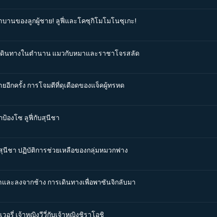
าบานของลูกผู้ชาย! ลูฟี่และโคซุกิโมโมโนซุเกะ!
 การเดินทางในตำนาน แมวกับหมาและราชาโจรสลัด
ายอีกครั้ง การโจมตีที่ดุเดือดของแจ็คผู้ทรหด
ป้องโซ ลูฟี่กับสุนีชา
ยสุนีชา ปฏิบัติการช่วยเหลือของกลุ่มหมวกฟาง
ลาและลงจากช้าง การเดินทางเพื่อพาซันจิกลับมา
อรี่ เจ้าหญิงวีวี่กับเจ้าหญิงชิราโอชิ