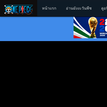
หน้าแรก
อ่านมังงะวันพีช
ดูอ