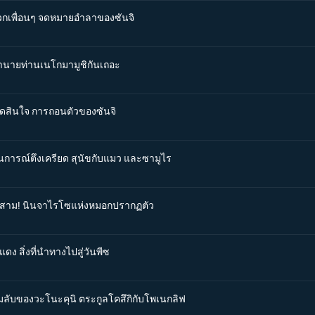
งพวกเพื่อนๆ จดหมายอำลาของซันจิ
หานายท่านเนโกมามูชิกันเถอะ
่ตัดสินใจ การถอนตัวของซันจิ
านการณ์ตึงเครียด สุนัขกับแมว และซามูไร
นที่สาม! นินจาไรโซแห่งหมอกปรากฏตัว
ดง สิ่งที่นำทางไปสู่วันพีซ
ามลับของวะโนะคุนิ ตระกูลโคสึกิกับโพเนกลิฟ