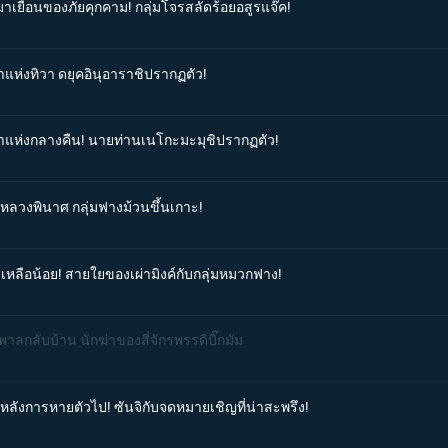
มาเยือนของภัยคุกคาม! กลุ่มโจรสลัดร้อยอสูรแจ๊ค!
าแห่งทิวา ดยุคอินุอาราชิปรากฏตัว!
าชาแห่งกลางคืน! นายท่านเนโกะมะมุชิปรากฏตัว!
องหลวงพินาศ กลุ่มฟางม้วนขึ้นเกาะ!
าเหลือน้อย! สายใยของเผ่ามิงค์กับกลุ่มหมวกฟาง!
พาลกลับบ้าน นักฆ่าของสี่จักรพรรดิบิ๊กมัม
องหลังการหายตัวไป! ซันจิกับจดหมายเชิญที่น่าสะพรึง!