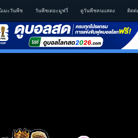
นิเมะวันพีช
วันพีชเดอะมูฟวี่
ดูวันพีชคนแสดง
ติดต่