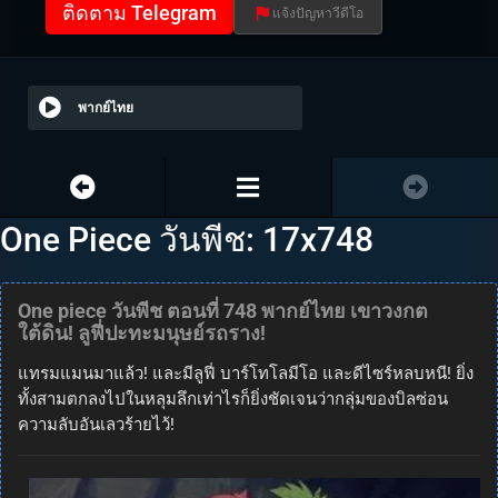
ติดตาม Telegram
แจ้งปัญหาวีดีโอ
พากย์ไทย
One Piece วันพีช: 17x748
One piece วันพีช ตอนที่ 748 พากย์ไทย เขาวงกต
ใต้ดิน! ลูฟี่ปะทะมนุษย์รถราง!
แทรมแมนมาแล้ว! และมีลูฟี่ บาร์โทโลมีโอ และดีไซร์หลบหนี! ยิ่ง
ทั้งสามตกลงไปในหลุมลึกเท่าไรก็ยิ่งชัดเจนว่ากลุ่มของบิลซ่อน
ความลับอันเลวร้ายไว้!