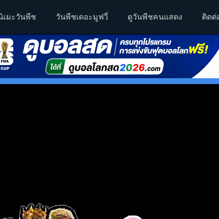
นิเมะวันพีช
วันพีชเดอะมูฟวี่
ดูวันพีชคนแสดง
ติดต่