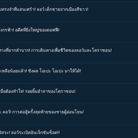
มทรงจำที่แสนเศร้า! ลอว์ เด็กชายจากเมืองสีขาว!
งกรฟ้า! อดีตที่ยิ่งใหญ่ของดอฟฟี่!
้นทางที่ยากลำบาก! การเดินทางเพื่อชีวิตของลอว์และโคราซอน!
เหลือน้อยแล้ว! ชิงผล โอเปะ โอเปะ มาให้ได้!
มเมื่อต้องทำใจ! รอยยิ้มอำลาของโคราซอน!
 ลอว์! การต่อสู้ครั้งสุดท้ายของชายผู้อ่อนโยน!
อิสระ! ลอว์ระเบิดอินเจ็กชันช็อต!!