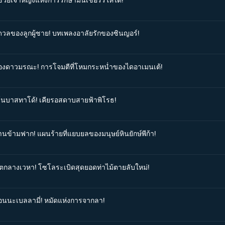
รดวลของลูกผู้ชาย! บทเพลงอาลัยรักของซินญอร์!
ะอองดาวมรณะ! การโจมตีที่โหมกระหน่ำของไดอาเมนเต้!
ียโนบาสทาโด้! เคียรอสดาบสายฟ้าพิโรธ!
านข้ามฟาก! แผนร้ายที่แยบยลของมนุษย์หินยักษ์พีก้า!
ฆาตกลางเวหา! โซโลระเบิดสุดยอดท่าไม้ตายลับใหม่!
ก่อนนะเบลลามี่! หมัดแห่งการจากลา!