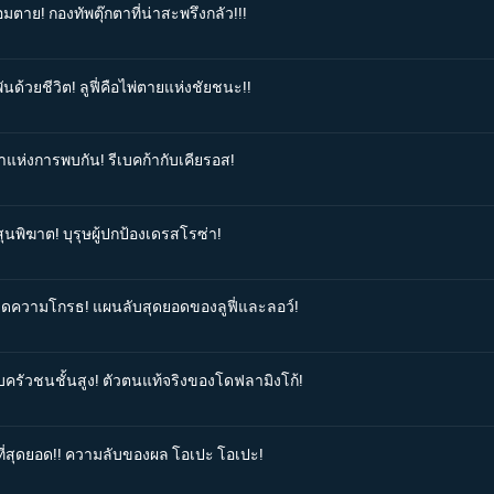
มตาย! กองทัพตุ๊กตาที่น่าสะพรึงกลัว!!!
นด้วยชีวิต! ลูฟี่คือไพ่ตายแห่งชัยชนะ!!
าแห่งการพบกัน! รีเบคก้ากับเคียรอส!
ุนพิฆาต! บุรุษผู้ปกป้องเดรสโรซ่า!
เบิดความโกรธ! แผนลับสุดยอดของลูฟี่และลอว์!
บครัวชนชั้นสูง! ตัวตนแท้จริงของโดฟลามิงโก้!
งที่สุดยอด!! ความลับของผล โอเปะ โอเปะ!