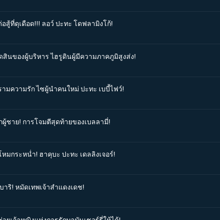
สู้ที่ดุเดือด!!! ลอว์ ปะทะ โดฟลามิงโก้!
ดสินของผู้บริหาร ไฮรูดินผู้มีความภาคภูมิสูงส่ง!
รามความรัก ไซผู้นำคนใหม่ ปะทะ เบบี้ไฟว์!
ูกผู้ชาย! การโจมตีสุดท้ายของเบลลามี่!
ุโหมกระหน่ำ! ฮาคุบะ ปะทะ เดลลิงเจอร์!
ิ บาริ! หมัดเทพเจ้าสำแดงเดช!
่วยเจ้าหญิงแห่งการรักษามันเชอร์รี่ให้ได้!