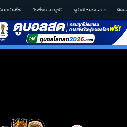
นิเมะวันพีช
วันพีชเดอะมูฟวี่
ดูวันพีชคนแสดง
ติดต่