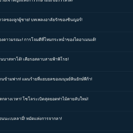
รดวลของลูกผู้ชาย! บทเพลงอาลัยรักของซินญอร์!
ะอองดาวมรณะ! การโจมตีที่โหมกระหน่ำของไดอาเมนเต้!
ียโนบาสทาโด้! เคียรอสดาบสายฟ้าพิโรธ!
านข้ามฟาก! แผนร้ายที่แยบยลของมนุษย์หินยักษ์พีก้า!
ฆาตกลางเวหา! โซโลระเบิดสุดยอดท่าไม้ตายลับใหม่!
ก่อนนะเบลลามี่! หมัดแห่งการจากลา!