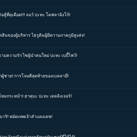
สู้ที่ดุเดือด!!! ลอว์ ปะทะ โดฟลามิงโก้!
ดสินของผู้บริหาร ไฮรูดินผู้มีความภาคภูมิสูงส่ง!
รามความรัก ไซผู้นำคนใหม่ ปะทะ เบบี้ไฟว์!
ูกผู้ชาย! การโจมตีสุดท้ายของเบลลามี่!
ุโหมกระหน่ำ! ฮาคุบะ ปะทะ เดลลิงเจอร์!
ิ บาริ! หมัดเทพเจ้าสำแดงเดช!
่วยเจ้าหญิงแห่งการรักษามันเชอร์รี่ให้ได้!