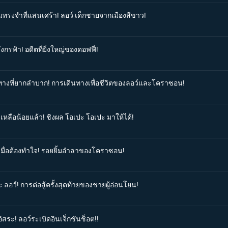
มทรงจำที่แสนเศร้า! ลอว์ เด็กชายจากเมืองสีขาว!
งกรฟ้า! อดีตที่ยิ่งใหญ่ของดอฟฟี่!
้นทางที่ยากลำบาก! การเดินทางเพื่อชีวิตของลอว์และโคราซอน!
เหลือน้อยแล้ว! ชิงผล โอเปะ โอเปะ มาให้ได้!
มเมื่อต้องทำใจ! รอยยิ้มอำลาของโคราซอน!
 ลอว์! การต่อสู้ครั้งสุดท้ายของชายผู้อ่อนโยน!
อิสระ! ลอว์ระเบิดอินเจ็กชันช็อต!!