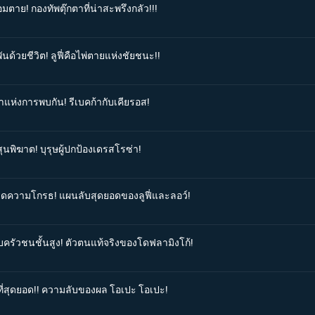
มตาย! กองทัพตุ๊กตาที่น่าสะพรึงกลัว!!!
นด้วยชีวิต! ลูฟี่คือไพ่ตายแห่งชัยชนะ!!
าแห่งการพบกัน! รีเบคก้ากับเคียรอส!
ุนพิฆาต! บุรุษผู้ปกป้องเดรสโรซ่า!
เบิดความโกรธ! แผนลับสุดยอดของลูฟี่และลอว์!
บครัวชนชั้นสูง! ตัวตนแท้จริงของโดฟลามิงโก้!
งที่สุดยอด!! ความลับของผล โอเปะ โอเปะ!