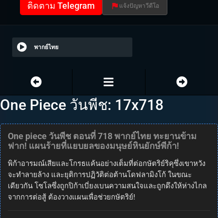
ติดตาม Telegram
แจ้งปัญหาวีดีโอ
พากย์ไทย
One Piece วันพีช: 17x718
One piece วันพีช ตอนที่ 718 พากย์ไทย ทะยานข้าม
ฟาก! แผนร้ายที่แยบยลของมนุษย์หินยักษ์พีก้า!
พิก้าอารมณ์เสียและโกรธแค้นอย่างเต็มที่ต่อกษัตริย์ริคุซึ่งเขาหวัง
จะทำลายล้าง และยุติการปฏิวัติต่อต้านโดฟลามิงโก้ ในขณะ
เดียวกัน โซโลซึ่งถูกปิก้าเบี่ยงเบนความสนใจและถูกดึงให้ห่างไกล
จากการต่อสู้ ต้องวางแผนเพื่อช่วยกษัตริย์!