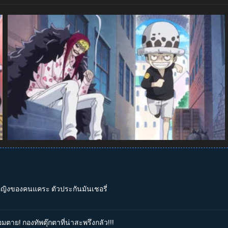
าหญิงของคนแคระ ตัวประกันมันเชอรี่
มตาย! กองทัพตุ๊กตาที่น่าสะพรึงกลัว!!!