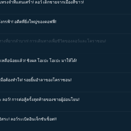
มทรงจำที่แสนเศร้า! ลอว์ เด็กชายจากเมืองสีขาว!
งกรฟ้า! อดีตที่ยิ่งใหญ่ของดอฟฟี่!
้นทางที่ยากลำบาก! การเดินทางเพื่อชีวิตของลอว์และโคราซอน!
เหลือน้อยแล้ว! ชิงผล โอเปะ โอเปะ มาให้ได้!
มเมื่อต้องทำใจ! รอยยิ้มอำลาของโคราซอน!
 ลอว์! การต่อสู้ครั้งสุดท้ายของชายผู้อ่อนโยน!
อิสระ! ลอว์ระเบิดอินเจ็กชันช็อต!!