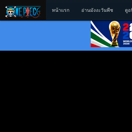
หน้าแรก
อ่านมังงะวันพีช
ดูอ