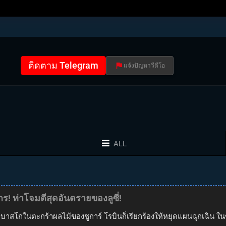
ติดตาม Telegram
แจ้งปัญหาวีดีโอ
ALL
กร! ท่าโจมตีสุดอันตรายของลูซี่!
าทาบาสโกในตะกร้าผลไม้ของชูการ์ โรบินก็เรียกร้องให้หยุดแผนฉุกเฉิน ใน