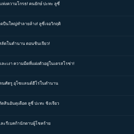
แห่งความโกรธ! คนยักษ์ ปะทะ ลูซี่
ิดปืนใหญ่ทำลายล้าง! ลูซี่เจอวิกฤติ
จรสลัดในตำนาน ดอนชินเจียว!
และเงา ความมืดที่แฝงตัวอยู่ในเดรสโรซ่า!
กแดนศัตรู อุโซแลนด์ฮีโร่ในตำนาน
สินอันดุเดือด ลูซี่ ปะทะ ชิงเจียว
 และรีเบคก้านักดาบผู้โชคร้าย