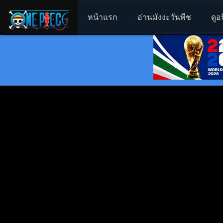
หน้าแรก
อ่านมังงะวันพีช
ดูอ