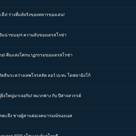
ลึง! ร่างที่แท้จริงของทหารของเล่น!
ีตอันน่าขนลุก! ความลับของเดรสโรซ่า
ันร้าย! คืนแห่งโศกนาฏกรรมของเดรสโรซ่า
รตัดสินระหว่างเทพโจรสลัด ลอว์ ปะทะ โดฟลามิงโก้
ู้ยิ่งใหญ่มาเจอกัน! หมวกฟาง กับ ปีศาจสวรรค์
ี่ตกตะลึง ชายผู้สานต่อเจตนารมณ์ของเอส
่มแผนการ SOP อุโซแลนด์บุกโจมตี