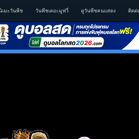
นิเมะวันพีช
วันพีชเดอะมูฟวี่
ดูวันพีชคนแสดง
ติดต่