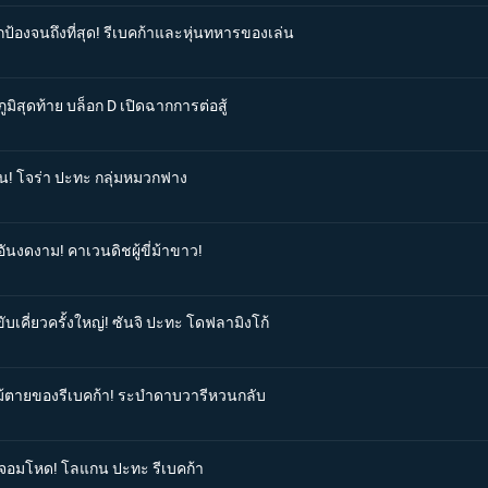
ป้องจนถึงที่สุด! รีเบคก้าและหุ่นทหารของเล่น
ูมิสุดท้าย บล็อก D เปิดฉากการต่อสู้
สิน! โจร่า ปะทะ กลุ่มหมวกฟาง
ันงดงาม! คาเวนดิชผู้ขี่ม้าขาว!
ับเคี่ยวครั้งใหญ่! ซันจิ ปะทะ โดฟลามิงโก้
าไม้ตายของรีเบคก้า! ระบำดาบวารีหวนกลับ
สู้จอมโหด! โลแกน ปะทะ รีเบคก้า