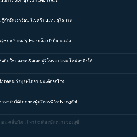
รู้สึกอันเร่าร้อน รีเบคก้า ปะทะ สุไลมาน
วผู้ชนะ!? บทสรุปของบล็อก D ที่น่าตะลึง
รตัดสินใจของพลเรือเอก ฟูจิโทระ ปะทะ โดฟลามิงโก้
ศึกตัดสิน วีรบุรุษไดอาเมนเต้ออกโรง
สาทขยับได้! สุดยอดผู้บริหารพีก้าปรากฏตัว!
ิดกรงเล็บมังกร! ท่าโจมตีสุดอันตรายของลูซี่!