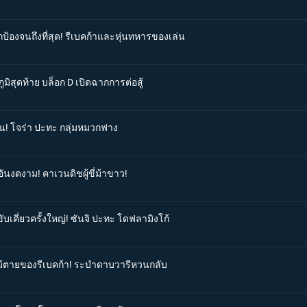
ป้องจนถึงที่สุด! รีเบคก้าและหุ่นทหารของเล่น
ูมิสุดท้าย บล็อก D เปิดฉากการต่อสู้
สิน! โจร่า ปะทะ กลุ่มหมวกฟาง
ันงดงาม! คาเวนดิชผู้ขี่ม้าขาว!
ับเคี่ยวครั้งใหญ่! ซันจิ ปะทะ โดฟลามิงโก้
าไม้ตายของรีเบคก้า! ระบำดาบวารีหวนกลับ