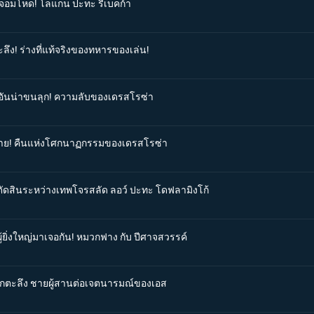
สู้จอมโหด! โลแกน ปะทะ รีเบคก้า
ลึง! ร่างที่แท้จริงของทหารของเล่น!
ีตอันน่าขนลุก! ความลับของเดรสโรซ่า
ันร้าย! คืนแห่งโศกนาฏกรรมของเดรสโรซ่า
รตัดสินระหว่างเทพโจรสลัด ลอว์ ปะทะ โดฟลามิงโก้
ู้ยิ่งใหญ่มาเจอกัน! หมวกฟาง กับ ปีศาจสวรรค์
ี่ตกตะลึง ชายผู้สานต่อเจตนารมณ์ของเอส