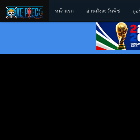
หน้าแรก
อ่านมังงะวันพีช
ดูอ