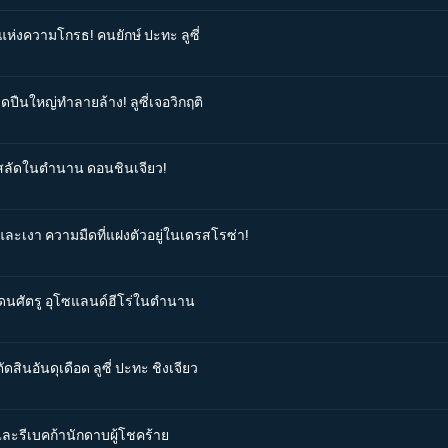
แห่งความโกรธ! คนยักษ์ ปะทะ ลูซี่
ิดปืนใหญ่ทำลายล้าง! ลูซี่เจอวิกฤติ
จรสลัดในตำนาน ดอนชินเจียว!
และเงา ความมืดที่แฝงตัวอยู่ในเดรสโรซ่า!
กแดนศัตรู อุโซแลนด์ฮีโร่ในตำนาน
สินอันดุเดือด ลูซี่ ปะทะ ชิงเจียว
 และรีเบคก้านักดาบผู้โชคร้าย