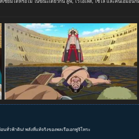
เซียมได้หรือไม่ ในขณะเดียวกัน ลูฟี่, ไวโอเล็ต, โซโล และคินเอมอน
อนทั่วฟ้าดิน! พลังที่แท้จริงของพลเรือเอกฟูจิโทระ