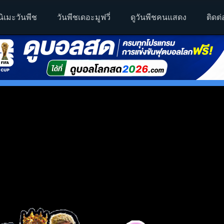
นิเมะวันพีช
วันพีชเดอะมูฟวี่
ดูวันพีชคนแสดง
ติดต่