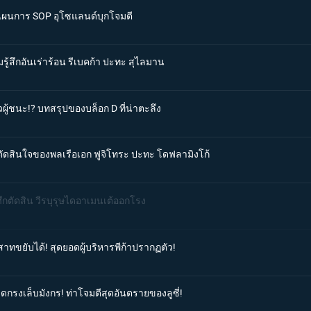
่มแผนการ SOP อุโซแลนด์บุกโจมตี
รู้สึกอันเร่าร้อน รีเบคก้า ปะทะ สุไลมาน
วผู้ชนะ!? บทสรุปของบล็อก D ที่น่าตะลึง
รตัดสินใจของพลเรือเอก ฟูจิโทระ ปะทะ โดฟลามิงโก้
ศึกตัดสิน วีรบุรุษไดอาเมนเต้ออกโรง
สาทขยับได้! สุดยอดผู้บริหารพีก้าปรากฏตัว!
ิดกรงเล็บมังกร! ท่าโจมตีสุดอันตรายของลูซี่!