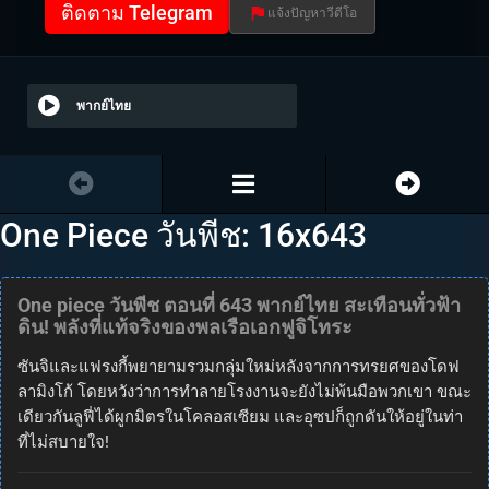
ติดตาม Telegram
แจ้งปัญหาวีดีโอ
พากย์ไทย
One Piece วันพีช: 16x643
One piece วันพีช ตอนที่ 643 พากย์ไทย สะเทือนทั่วฟ้า
ดิน! พลังที่แท้จริงของพลเรือเอกฟูจิโทระ
ซันจิและแฟรงกี้พยายามรวมกลุ่มใหม่หลังจากการทรยศของโดฟ
ลามิงโก้ โดยหวังว่าการทำลายโรงงานจะยังไม่พ้นมือพวกเขา ขณะ
เดียวกันลูฟี่ได้ผูกมิตรในโคลอสเซียม และอุซปก็ถูกดันให้อยู่ในท่า
ที่ไม่สบายใจ!