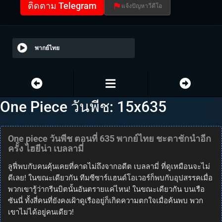
ติดตาม Telegram
แจ้งปัญหาวีดีโอ
พากย์ไทย
One Piece วันพีช: 15x635
One piece วันพีช ตอนที่ 635 พากย์ไทย ชะตาชักนำอีก
ครั้ง ไฮยีน่า เบลลามี่
ลูฟี่พบกับคนคุ้นเคยที่คาดไม่ถึงจากอดีต เบลลามี่ ที่ดูเหมือนจะไม่
ดีเลย! ในขณะเดียวกัน ทีมซีซาร์แฮนด์โอเวอร์ก็พบกับอุปสรรคเมื่อ
พวกเขารู้ว่ากรีนบิตนั้นอันตรายแค่ไหน! ในขณะเดียวกัน บนเรือ
ซันนี่ ทั้งสี่คนที่ยังคงเฝ้าดูเรืออยู่ก็เกิดความตกใจเมื่อค้นพบ พวก
เขาไม่ได้อยู่คนเดียว!