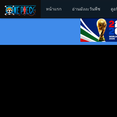
หน้าแรก
อ่านมังงะวันพีช
ดูอ