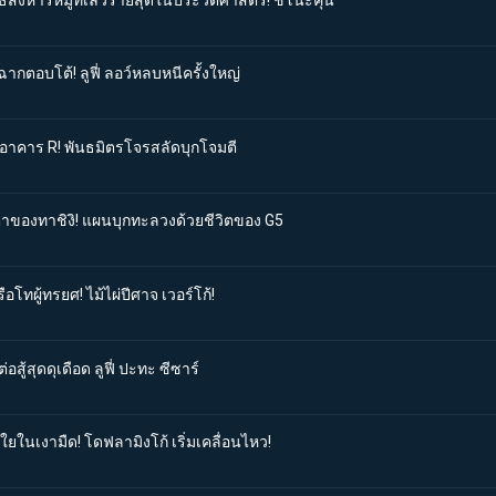
ฉากตอบโต้! ลูฟี่ ลอว์หลบหนีครั้งใหญ่
สู่อาคาร R! พันธมิตรโจรสลัดบุกโจมตี
ำตาของทาชิงิ! แผนบุกทะลวงด้วยชีวิตของ G5
อโทผู้ทรยศ! ไม้ไผ่ปีศาจ เวอร์โก้!
สู้สุดดุเดือด ลูฟี่ ปะทะ ซีซาร์
กใยในเงามืด! โดฟลามิงโก้ เริ่มเคลื่อนไหว!