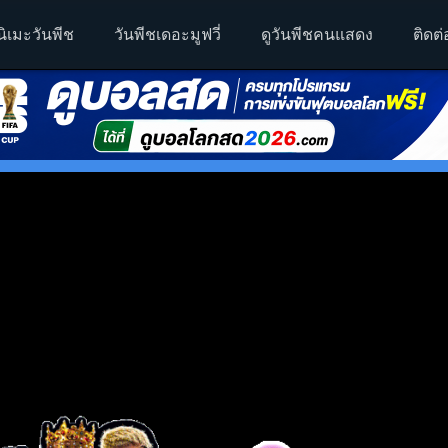
นิเมะวันพีช
วันพีชเดอะมูฟวี่
ดูวันพีชคนแสดง
ติดต่