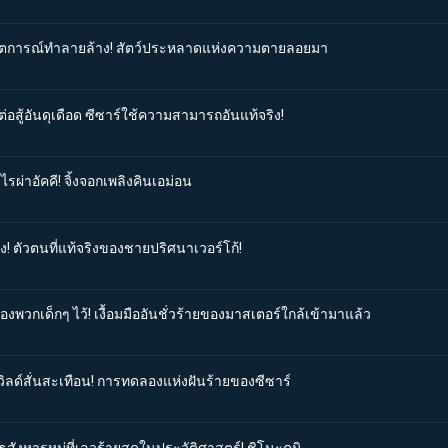
วิกฤตการณ์ทำลายล้าง! สัตว์ประหลาดแห่งความตายลอยมา
่อสู้อันดุเดือด ซีซาร์ใช้ความสามารถอันแท้จริง!
รผ่าอัคคี! จิ้งจอกเพลิงคินเอม่อน
ง! ตัวตนที่แท้จริงของชายปริศนาเวอร์โก้!
องพวกเด็กๆ ไว้! เงื้อมมืออันชั่วร้ายของมาสเตอร์ใกล้เข้ามาแล้ว
เวิลด์สั่นสะเทือน! การทดลองแห่งฝันร้ายของซีซาร์
ธสังหารหมู่ที่เลวร้ายสุดในประวัติศาสตร์! ชิโนะคุนิ