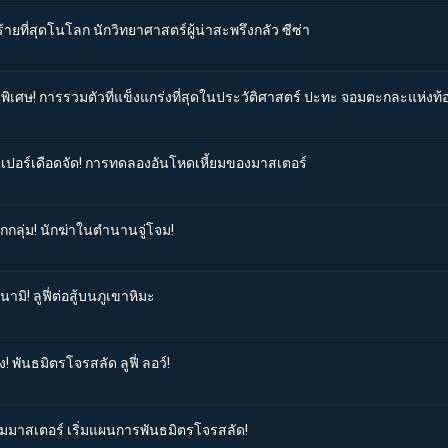
้ายที่สุดโนโลก นักวิทยาศาสตร์ผู้น่าสะพรึงกลัว ซีซ่า
นพิเศษ! การรวมตัวที่แข็งแกร่งที่สุดในประวัติศาสตร์ ปะทะ จอมตะกละแห่งท
อปเปอร์เดือดจัด! การทดลองอันโหดเหี้ยมของมาสเตอร์
กกลุ่ม! นักฆ่าในตำนานจู่โจม!
มิ! ลูฟี่ต่อสู้บนภูเขาหิมะ
! พันธมิตรโจรสลัด ลูฟี่ ลอว์!
กุมมาสเตอร์ เริ่มแผนการพันธมิตรโจรสลัด!