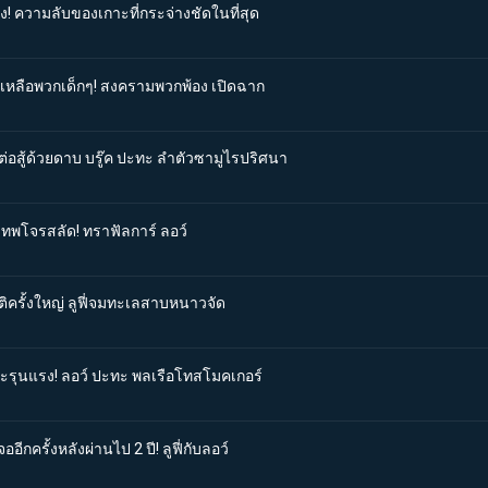
ง! ความลับของเกาะที่กระจ่างชัดในที่สุด
วยเหลือพวกเด็กๆ! สงครามพวกพ้อง เปิดฉาก
ต่อสู้ด้วยดาบ บรู๊ค ปะทะ ลำตัวซามูไรปริศนา
ดเทพโจรสลัด! ทราฟัลการ์ ลอว์
ติครั้งใหญ่ ลูฟี่จมทะเลสาบหนาวจัด
ทะรุนแรง! ลอว์ ปะทะ พลเรือโทสโมคเกอร์
ีกครั้งหลังผ่านไป 2 ปี! ลูฟี่กับลอว์