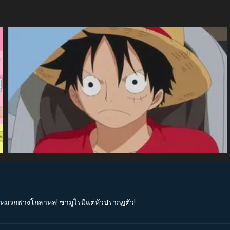
ุ่มหมวกฟางโกลาหล! ซามูไรมีแต่หัวปรากฏตัว!