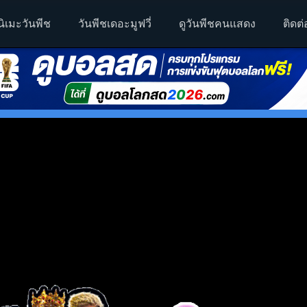
นิเมะวันพีช
วันพีชเดอะมูฟวี่
ดูวันพีชคนแสดง
ติดต่