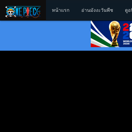
หน้าแรก
อ่านมังงะวันพีช
ดูอ