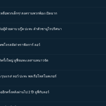
วยเหลือพวกเด็กๆ! สงครามพวกพ้อง เปิดฉาก
ต่อสู้ด้วยดาบ บรู๊ค ปะทะ ลำตัวซามูไรปริศนา
ดเทพโจรสลัด! ทราฟัลการ์ ลอว์
ติครั้งใหญ่ ลูฟี่จมทะเลสาบหนาวจัด
ทะรุนแรง! ลอว์ ปะทะ พลเรือโทสโมคเกอร์
ีกครั้งหลังผ่านไป 2 ปี! ลูฟี่กับลอว์