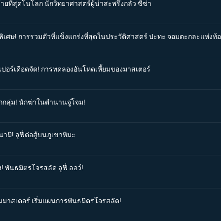
ายที่สุดโนโลก นักวิทยาศาสตร์ผู้น่าสะพรึงกลัว ซีซ่า
นพิเศษ! การรวมตัวที่แข็งแกร่งที่สุดในประวัติศาสตร์ ปะทะ จอมตะกละแห่งท้
อปเปอร์เดือดจัด! การทดลองอันโหดเหี้ยมของมาสเตอร์
กกลุ่ม! นักฆ่าในตำนานจู่โจม!
มิ! ลูฟี่ต่อสู้บนภูเขาหิมะ
! พันธมิตรโจรสลัด ลูฟี่ ลอว์!
กุมมาสเตอร์ เริ่มแผนการพันธมิตรโจรสลัด!