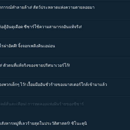
วิกฤตการณ์ทำลายล้าง! สัตว์ประหลาดแห่งความตายลอยมา
่อสู้อันดุเดือด ซีซาร์ใช้ความสามารถอันแท้จริง!
รผ่าอัคคี! จิ้งจอกเพลิงคินเอม่อน
ง! ตัวตนที่แท้จริงของชายปริศนาเวอร์โก้!
องพวกเด็กๆ ไว้! เงื้อมมืออันชั่วร้ายของมาสเตอร์ใกล้เข้ามาแล้ว
วิลด์สั่นสะเทือน! การทดลองแห่งฝันร้ายของซีซาร์
สังหารหมู่ที่เลวร้ายสุดในประวัติศาสตร์! ชิโนะคุนิ