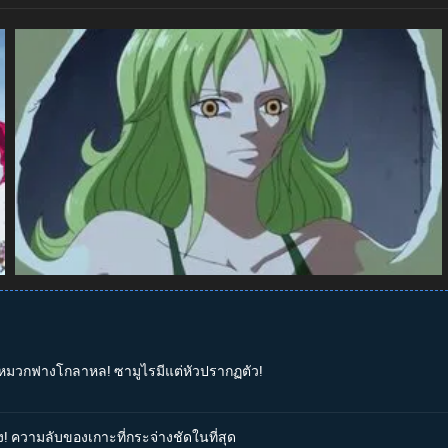
ุ่มหมวกฟางโกลาหล! ซามูไรมีแต่หัวปรากฏตัว!
ง! ความลับของเกาะที่กระจ่างชัดในที่สุด