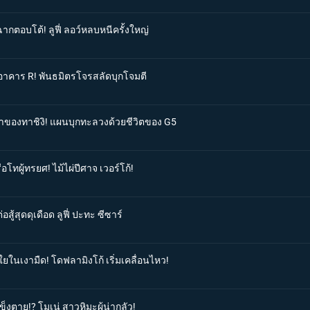
ากตอบโต้! ลูฟี่ ลอว์หลบหนีครั้งใหญ่
สู่อาคาร R! พันธมิตรโจรสลัดบุกโจมตี
ำตาของทาชิงิ! แผนบุกทะลวงด้วยชีวิตของ G5
อโทผู้ทรยศ! ไม้ไผ่ปีศาจ เวอร์โก้!
สู้สุดดุเดือด ลูฟี่ ปะทะ ซีซาร์
กใยในเงามืด! โดฟลามิงโก้ เริ่มเคลื่อนไหว!
ข็งตาย!? โมเน่ สาวหิมะผู้น่ากลัว!