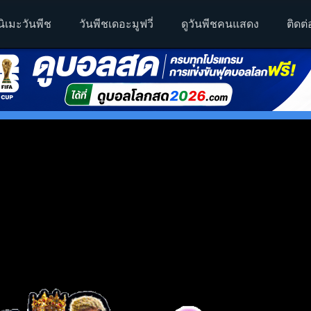
นิเมะวันพีช
วันพีชเดอะมูฟวี่
ดูวันพีชคนแสดง
ติดต่