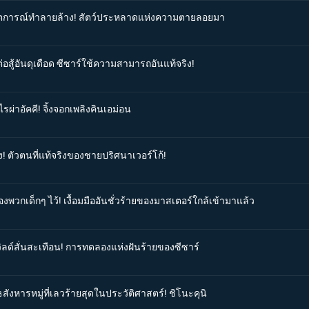
วิกฤตการณ์ทำลายล้าง! สัตว์ประหลาดแห่งความตายลอยมา
่อสู้อันดุเดือด ซีซาร์ใช้ความสามารถอันแท้จริง!
รผ่าอัคคี! จิ้งจอกเพลิงคินเอม่อน
ง! ตัวตนที่แท้จริงของชายปริศนาเวอร์โก้!
องพวกเด็กๆ ไว้! เงื้อมมืออันชั่วร้ายของมาสเตอร์ใกล้เข้ามาแล้ว
วิลด์สั่นสะเทือน! การทดลองแห่งฝันร้ายของซีซาร์
สังหารหมู่ที่เลวร้ายสุดในประวัติศาสตร์! ชิโนะคุนิ