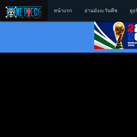
หน้าแรก
อ่านมังงะวันพีช
ดูอ