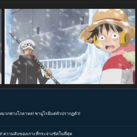
ุ่มหมวกฟางโกลาหล! ซามูไรมีแต่หัวปรากฏตัว!
ง! ความลับของเกาะที่กระจ่างชัดในที่สุด