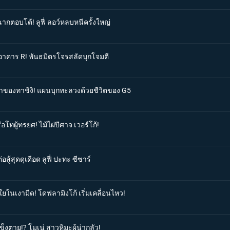
ากตอบโต้! ลูฟี่ ลอว์หลบหนีครั้งใหญ่
สู่อาคาร R! พันธมิตรโจรสลัดบุกโจมตี
ำตาของทาชิงิ! แผนบุกทะลวงด้วยชีวิตของ G5
อโทผู้ทรยศ! ไม้ไผ่ปีศาจ เวอร์โก้!
สู้สุดดุเดือด ลูฟี่ ปะทะ ซีซาร์
กใยในเงามืด! โดฟลามิงโก้ เริ่มเคลื่อนไหว!
ข็งตาย!? โมเน่ สาวหิมะผู้น่ากลัว!