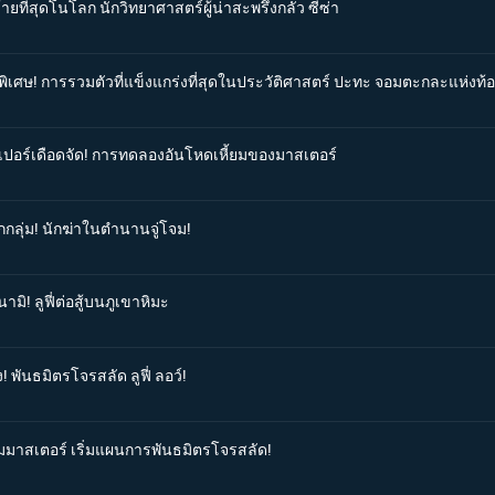
ายที่สุดโนโลก นักวิทยาศาสตร์ผู้น่าสะพรึงกลัว ซีซ่า
นพิเศษ! การรวมตัวที่แข็งแกร่งที่สุดในประวัติศาสตร์ ปะทะ จอมตะกละแห่งท้
อปเปอร์เดือดจัด! การทดลองอันโหดเหี้ยมของมาสเตอร์
กกลุ่ม! นักฆ่าในตำนานจู่โจม!
มิ! ลูฟี่ต่อสู้บนภูเขาหิมะ
! พันธมิตรโจรสลัด ลูฟี่ ลอว์!
กุมมาสเตอร์ เริ่มแผนการพันธมิตรโจรสลัด!