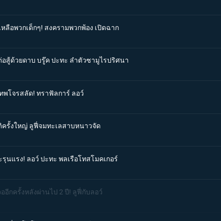
วยเหลือพวกเด็กๆ! สงครามพวกพ้อง เปิดฉาก
ต่อสู้ด้วยดาบ บรู๊ค ปะทะ ลำตัวซามูไรปริศนา
ดเทพโจรสลัด! ทราฟัลการ์ ลอว์
ติครั้งใหญ่ ลูฟี่จมทะเลสาบหนาวจัด
ทะรุนแรง! ลอว์ ปะทะ พลเรือโทสโมคเกอร์
ีกครั้งหลังผ่านไป 2 ปี! ลูฟี่กับลอว์