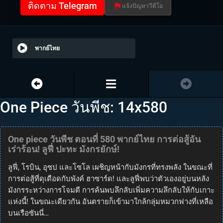
ติดตาม Telegram
แจ้งปัญหาวีดีโอ
พากย์ไทย
One Piece วันพีช: 14x580
One piece วันพีช ตอนที่ 580 พากย์ไทย การต่อสู้อัน
เร่าร้อน! ลูฟี่ ปะทะ มังกรยักษ์!
ลูฟี่, โรบิน, อุซป และโซโล เผชิญหน้ากับมังกรที่ทรงพลัง ในขณะที่
การต่อสู้ที่ดุเดือดกับพังค์ ฮาซาร์ด! และลูฟี่พบว่าตัวเองอยู่บนหลัง
มังกรระหว่างการโจมตี การค้นพบลึกลับเพิ่มความลึกลับให้กับเกาะ
แห่งนี้! ในขณะเดียวกัน อันตรายก็เข้ามาใกล้กลุ่มหมวกฟางที่เหลือ
บนเรือซันนี่…