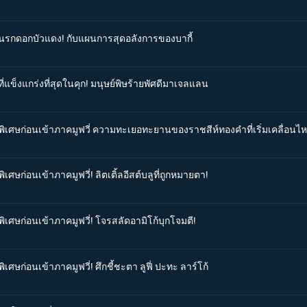
่มนรกดอกบัวแดง! กับแผนการสุดอลังการของบากี้
ี่แข็งแกร่งที่สุดในคุก! มนุษย์พิษร้ายพัศดีมาเจลแลน
นพิเศษก่อนเข้าภาคมูฟวี่ ความทะเยอทะยานของราชสีห์ทองคำที่เริ่มเคลื่อนไห
เศษก่อนเข้าภาคมูฟวี่! ลิตเติ้ลอีสต์บลูที่ถูกหมายตา!
ิเศษก่อนเข้าภาคมูฟวี่! โจรสลัดอามิโก้บุกโจมตี!
เศษก่อนเข้าภาคมูฟวี่! ศึกชี้ชะตา ลูฟี่ ปะทะ ลาร์โก้