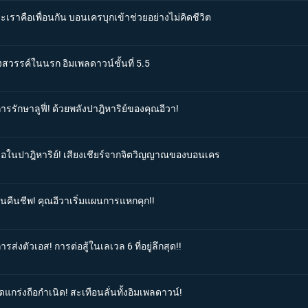
ะเราคือเพื่อนกัน บอนเครบุกเข้าช่วยอย่างไม่คิดชีวิต
งสวรรค์ในนรก อิมเพลดาวน์ชั้นที่ 5.5
การรักษาลูฟี่! ด้วยพลังปาฎิหาริย์ของคุณอีวา!
ชื่อในปาฎิหาริย์! เสียงเชียร์จากจิตวิญญาณของบอนเคร
ฟื้นคืนชีพ! คุณอีวาเริ่มแผนการแหกคุก!!
รส่งตัวเอส! การต่อสู้ในเลเวล 6 ที่อยู่ลึกสุด!!
ดแกร่งถือกำเนิด! สะเทือนลั่นทั้งอิมเพลดาวน์!