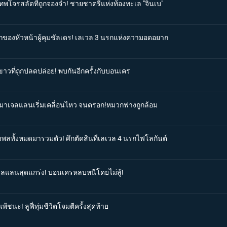
ดเทพโจรสลัดที่ถูกจองจำ! ชายชาตรีแห่งท้องทะเล "จินเบ"
ดักของหัวหน้าผู้คุมชัลเดร! เลเวล 3 นรกแห่งความอดอยาก
ขาวที่ถูกปลดปล่อย! พบกันอีกครั้งกับบอนเคร
ศดีมาเจลแลนเริ่มเคลื่อนไหว จนตรอก!หมวกฟางถูกล้อม
ังพลทั้งหมดมารวมตัว! ศึกตัดสินที่เลเวล 4 นรกไฟโลกันต์
เจลแลนสุดแกร่ง! บอนเครหลบหนีโดยไม่สู้!
้ชนะ! ลูฟี่ทุ่มชีวิตโจมตีครั้งสุดท้าย