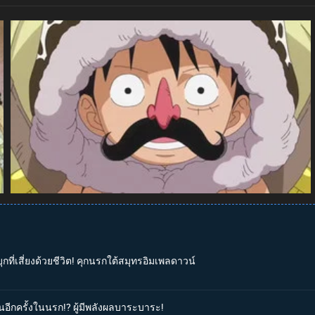
กที่เสี่ยงด้วยชีวิต! คุกนรกใต้สมุทรอิมเพลดาวน์
ันอีกครั้งในนรก!? ผู้มีพลังผลบาระบาระ!