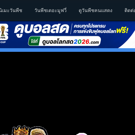
นิเมะวันพีช
วันพีชเดอะมูฟวี่
ดูวันพีชคนแสดง
ติดต่