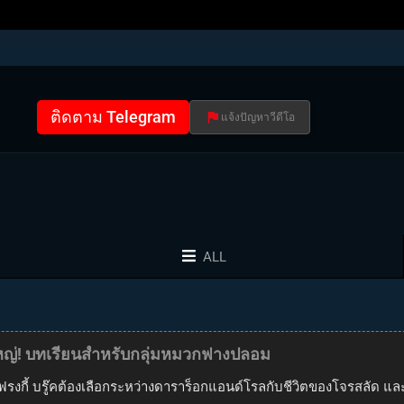
ติดตาม Telegram
แจ้งปัญหาวีดีโอ
ALL
งใหญ่! บทเรียนสำหรับกลุ่มหมวกฟางปลอม
งกี้ บรู๊คต้องเลือกระหว่างดาราร็อกแอนด์โรลกับชีวิตของโจรสลัด และล