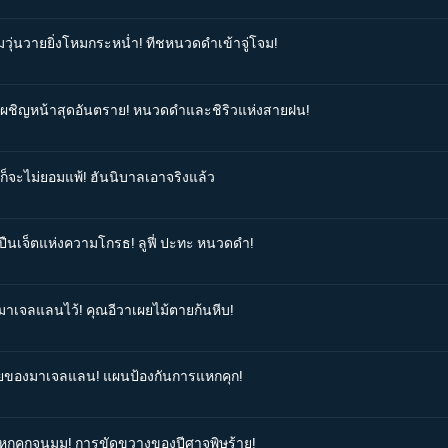
มวุ่นวายยิ่งโหมกระหน่ำ! ทีชหนวดดำเข้าจู่โจม!
ารเผชิญหน้าสุดอันตราย! หนวดดำและชิริวแห่งสายฝน!
งก็จะไม่ยอมแพ้! ฮันนิบาลเอาจริงแล้ว
ดปืนเจ็ตแห่งความโกรธ! ลูฟี่ ปะทะ หนวดดำ!
ดมาเจลแลนไว้! คุณอีวาเผยไม้ตายก้นหีบ!
ุบายของมาเจลแลน! แผนป้องกันการแหกคุก!
มแหกคุกจนมุม! การขัดขวางของปีศาจพิษร้าย!