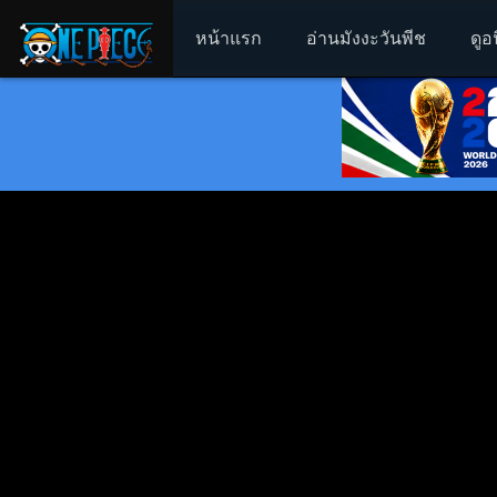
หน้าแรก
อ่านมังงะวันพีช
ดูอ