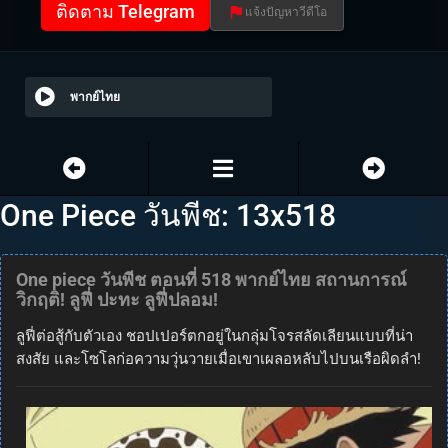
ติดตาม Telegram
แจ้งปัญหาวีดีโอ
พากย์ไทย
One Piece วันพีช: 13x518
One piece วันพีช ตอนที่ 518 พากย์ไทย สถานการณ์
วิกฤติ! ลูฟี่ ปะทะ ลูฟี่ปลอม!
ลูฟี่ต่อสู้กับตัวเอง ชอปเปอร์ตกอยู่ในกลุ่มโจรสลัดเลียนแบบที่น่า
สงสัย และโซโลก่อความวุ่นวายเมื่อเขาเผลอหลับไปบนเรือผิดลำ!