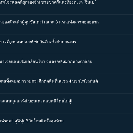
ดเทพโจรสลัดที่ถูกจองจำ! ชายชาตรีแห่งท้องทะเล "จินเบ"
ดักของหัวหน้าผู้คุมชัลเดร! เลเวล 3 นรกแห่งความอดอยาก
ขาวที่ถูกปลดปล่อย! พบกันอีกครั้งกับบอนเคร
ศดีมาเจลแลนเริ่มเคลื่อนไหว จนตรอก!หมวกฟางถูกล้อม
ังพลทั้งหมดมารวมตัว! ศึกตัดสินที่เลเวล 4 นรกไฟโลกันต์
เจลแลนสุดแกร่ง! บอนเครหลบหนีโดยไม่สู้!
้ชนะ! ลูฟี่ทุ่มชีวิตโจมตีครั้งสุดท้าย