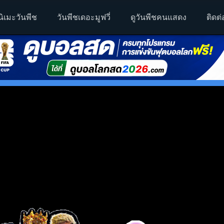
นิเมะวันพีช
วันพีชเดอะมูฟวี่
ดูวันพีชคนแสดง
ติดต่