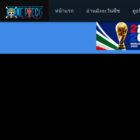
หน้าแรก
อ่านมังงะวันพีช
ดูอ