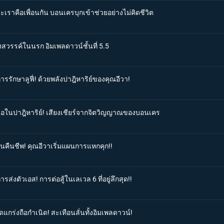
ะเราคือเพื่อนกัน บอนเครบุกเข้าช่วยอย่างไม่คิดชีวิต
งสวรรค์ในนรก อิมเพลดาวน์ชั้นที่ 5.5
การรักษาลูฟี่! ด้วยพลังปาฎิหาริย์ของคุณอีวา!
ชื่อในปาฎิหาริย์! เสียงเชียร์จากจิตวิญญาณของบอนเคร
ฟื้นคืนชีพ! คุณอีวาเริ่มแผนการแหกคุก!!
รส่งตัวเอส! การต่อสู้ในเลเวล 6 ที่อยู่ลึกสุด!!
ดแกร่งถือกำเนิด! สะเทือนลั่นทั้งอิมเพลดาวน์!