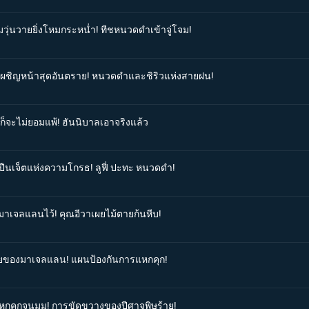
มวุ่นวายยิ่งโหมกระหน่ำ! ทีชหนวดดำเข้าจู่โจม!
ารเผชิญหน้าสุดอันตราย! หนวดดำและชิริวแห่งสายฝน!
งก็จะไม่ยอมแพ้! ฮันนิบาลเอาจริงแล้ว
ดปืนเจ็ตแห่งความโกรธ! ลูฟี่ ปะทะ หนวดดำ!
ดมาเจลแลนไว้! คุณอีวาเผยไม้ตายก้นหีบ!
ุบายของมาเจลแลน! แผนป้องกันการแหกคุก!
มแหกคุกจนมุม! การขัดขวางของปีศาจพิษร้าย!