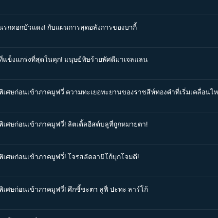
่มนรกดอกบัวแดง! กับแผนการสุดอลังการของบากี้
ี่แข็งแกร่งที่สุดในคุก! มนุษย์พิษร้ายพัศดีมาเจลแลน
นพิเศษก่อนเข้าภาคมูฟวี่ ความทะเยอทะยานของราชสีห์ทองคำที่เริ่มเคลื่อนไห
เศษก่อนเข้าภาคมูฟวี่! ลิตเติ้ลอีสต์บลูที่ถูกหมายตา!
ิเศษก่อนเข้าภาคมูฟวี่! โจรสลัดอามิโก้บุกโจมตี!
เศษก่อนเข้าภาคมูฟวี่! ศึกชี้ชะตา ลูฟี่ ปะทะ ลาร์โก้