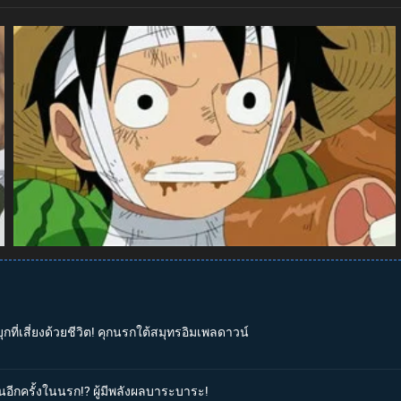
กที่เสี่ยงด้วยชีวิต! คุกนรกใต้สมุทรอิมเพลดาวน์
ันอีกครั้งในนรก!? ผู้มีพลังผลบาระบาระ!