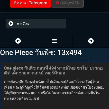
ติดตาม Telegram
แจ้งปัญหาวีดีโอ
พากย์ไทย
One Piece วันพีช: 13x494
One piece วันพีช ตอนที่ 494 พากย์ไทย ซาโบะปรากฏ
ตัว! เด็กชายจากเกรย์ เทอร์มินอล
ภาพย้อนอดีตยังคงดำเนินต่อไปเมื่อเอซปล้นแก๊งโจรสลัดผู้โหด
เหี้ยม และลูฟี่ก็ถูกทิ้งให้ล้มลง! เอซและเพื่อนของเขาซาโบจะปล่อย
ให้ลูฟี่ถูกทรมานจนตาย หรือไม่ก็พวกเขาจะเสี่ยงต่อความฝันใน
ทะเลหลวงเพื่อช่วยเขา!